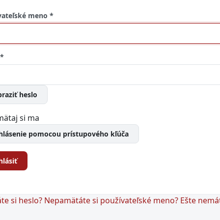
vateľské meno
*
*
raziť heslo
ätaj si ma
ihlásenie pomocou prístupového kľúča
hlásiť
e si heslo?
Nepamätáte si používateľské meno?
Ešte nemá