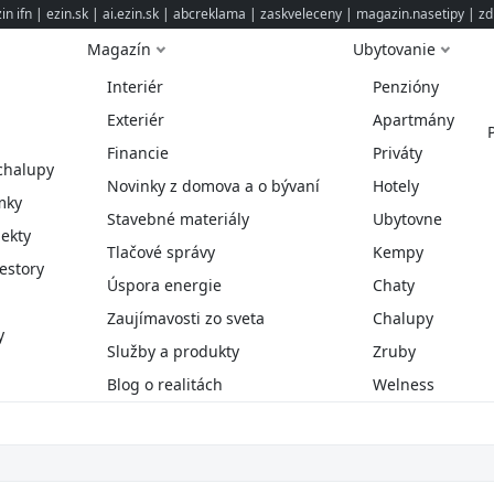
n ifn
|
ezin.sk
|
ai.ezin.sk
|
abcreklama
|
zaskveleceny
|
magazin.nasetipy
|
zd
Magazín
Ubytovanie
Interiér
Penzióny
Exteriér
Apartmány
Financie
Priváty
chalupy
Novinky z domova a o bývaní
Hotely
mky
Stavebné materiály
Ubytovne
ekty
Tlačové správy
Kempy
estory
Úspora energie
Chaty
Zaujímavosti zo sveta
Chalupy
y
Služby a produkty
Zruby
Blog o realitách
Welness