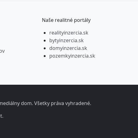
Naše realitné portály
realityinzercia.sk
bytyinzercia.sk
domyinzercia.sk
ov
pozemkyinzercia.sk
y mediálny dom. Všetky práva vyhradené.
t.