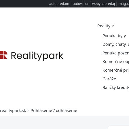
autopredám
|
autovision
|
webynapredaj
|
magazi
Reality
Ponuka byty
Domy, chaty, 
Ponuka poze
Komerčné obj
Komerčné pri
Garáže
Baličky kredit
realitypark.sk
Prihlásenie / odhlásenie