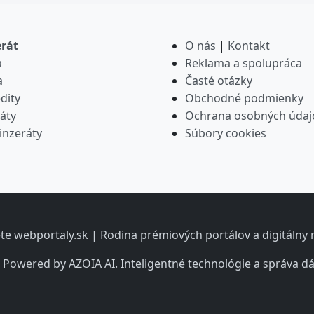
erát
O nás
|
Kontakt
a
Reklama a spolupráca
a
Časté otázky
dity
Obchodné podmienky
áty
Ochrana osobných údaj
inzeráty
Súbory cookies
iete webportaly.sk | Rodina prémiových portálov a digitáln
 Powered by AZOIA AI. Inteligentné technológie a správa dá