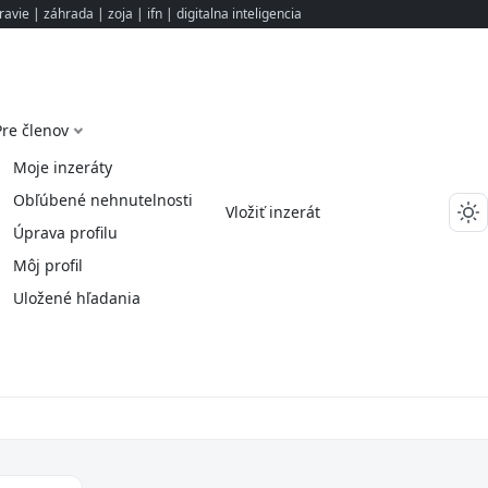
ravie
|
záhrada
|
zoja
|
ifn
|
digitalna inteligencia
Pre členov
Moje inzeráty
Obľúbené nehnutelnosti
Vložiť inzerát
Úprava profilu
Môj profil
Uložené hľadania