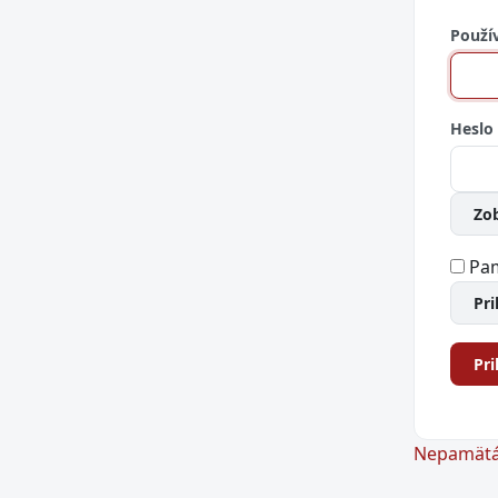
Použí
Heslo
Zob
Pam
Pr
Pri
Nepamätát