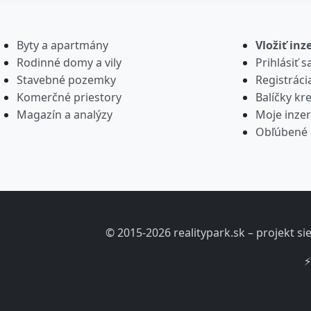
Byty a apartmány
Vložiť inz
Rodinné domy a vily
Prihlásiť s
Stavebné pozemky
Registráci
Komerčné priestory
Balíčky kre
Magazín a analýzy
Moje inzer
Obľúbené 
© 2015-2026 realitypark.sk – projekt s
⚡