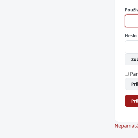
Použí
Heslo
Zob
Pam
Pr
Pri
Nepamätát