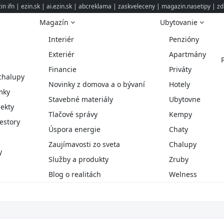
n ifn
|
ezin.sk
|
ai.ezin.sk
|
abcreklama
|
zaskveleceny
|
magazin.nasetipy
|
zd
Magazín
Ubytovanie
Interiér
Penzióny
Exteriér
Apartmány
Financie
Priváty
chalupy
Novinky z domova a o bývaní
Hotely
mky
Stavebné materiály
Ubytovne
ekty
Tlačové správy
Kempy
estory
Úspora energie
Chaty
Zaujímavosti zo sveta
Chalupy
y
Služby a produkty
Zruby
Blog o realitách
Welness