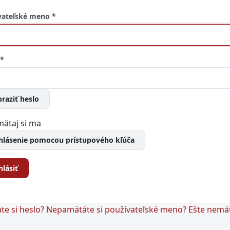
vateľské meno
*
*
raziť heslo
ätaj si ma
ihlásenie pomocou prístupového kľúča
hlásiť
e si heslo?
Nepamätáte si používateľské meno?
Ešte nemá