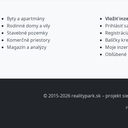
Byty a apartmány
Vložiť inz
Rodinné domy a vily
Prihlásiť s
Stavebné pozemky
Registráci
Komerčné priestory
Balíčky kre
Magazín a analýzy
Moje inzer
Obľúbené 
© 2015-2026 realitypark.sk – projekt s
⚡