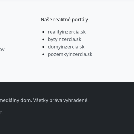
Naše realitné portály
realityinzercia.sk
bytyinzercia.sk
domyinzercia.sk
ov
pozemkyinzercia.sk
y mediálny dom. Všetky práva vyhradené.
t.