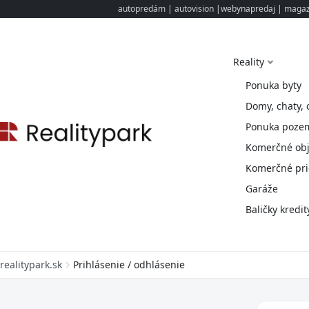
autopredám
|
autovision
|
webynapredaj
|
magazi
Reality
Ponuka byty
Domy, chaty, 
Ponuka poze
Komerčné obj
Komerčné pri
Garáže
Baličky kredit
realitypark.sk
Prihlásenie / odhlásenie