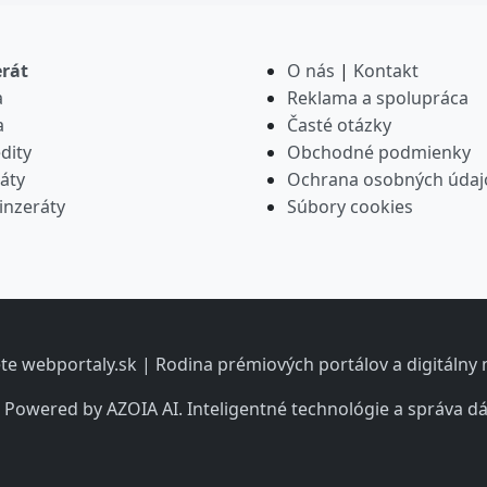
erát
O nás
|
Kontakt
a
Reklama a spolupráca
a
Časté otázky
dity
Obchodné podmienky
áty
Ochrana osobných údaj
inzeráty
Súbory cookies
iete webportaly.sk | Rodina prémiových portálov a digitáln
 Powered by AZOIA AI. Inteligentné technológie a správa dá