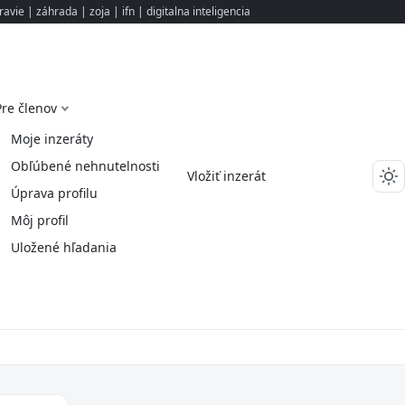
ravie
|
záhrada
|
zoja
|
ifn
|
digitalna inteligencia
Pre členov
Moje inzeráty
Obľúbené nehnutelnosti
Vložiť inzerát
Úprava profilu
Môj profil
Uložené hľadania