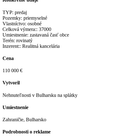
TYP:
predaj
Pozemky:
priemyselné
Vlastníctvo:
osobné
Celková výmera::
37000
Umiestnenie:
zastavaná časť obce
Terén:
rovinatý
Inzerent::
Realitná kancelária
Cena
110 000
€
Vytvoril
Nehnuteľnosti v Bulharsku na splátky
Umiestnenie
Zahraničie, Bulharsko
Podrobnosti o reklame