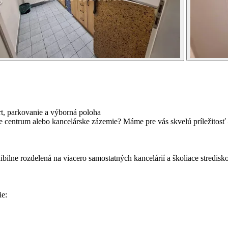
rt, parkovanie a výborná poloha
ce centrum alebo kancelárske zázemie? Máme pre vás skvelú príležitosť
bilne rozdelená na viacero samostatných kancelárií a školiace stredisko.
ie: