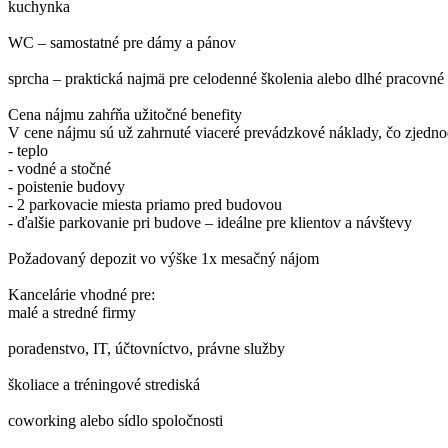
kuchynka
WC – samostatné pre dámy a pánov
sprcha – praktická najmä pre celodenné školenia alebo dlhé pracovné
Cena nájmu zahŕňa užitočné benefity
V cene nájmu sú už zahrnuté viaceré prevádzkové náklady, čo zjedno
- teplo
- vodné a stočné
- poistenie budovy
- 2 parkovacie miesta priamo pred budovou
- ďalšie parkovanie pri budove – ideálne pre klientov a návštevy
Požadovaný depozit vo výške 1x mesačný nájom
Kancelárie vhodné pre:
malé a stredné firmy
poradenstvo, IT, účtovníctvo, právne služby
školiace a tréningové strediská
coworking alebo sídlo spoločnosti