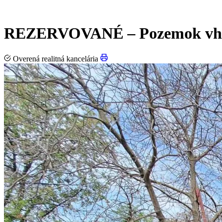
REZERVOVANÉ – Pozemok vhodn
Overená realitná kancelária