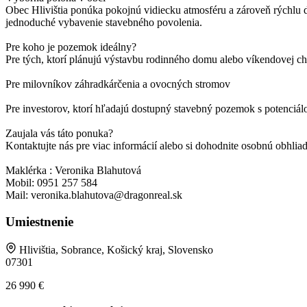
Obec Hlivištia ponúka pokojnú vidiecku atmosféru a zároveň rýchlu
jednoduché vybavenie stavebného povolenia.
Pre koho je pozemok ideálny?
Pre tých, ktorí plánujú výstavbu rodinného domu alebo víkendovej c
Pre milovníkov záhradkárčenia a ovocných stromov
Pre investorov, ktorí hľadajú dostupný stavebný pozemok s potenciá
Zaujala vás táto ponuka?
Kontaktujte nás pre viac informácií alebo si dohodnite osobnú obhlia
Maklérka : Veronika Blahutová
Mobil: 0951 257 584
Mail: veronika.blahutova@dragonreal.sk
Umiestnenie
Hlivištia, Sobrance, Košický kraj, Slovensko
07301
26 990
€