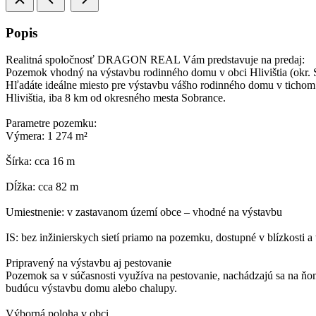
Popis
Realitná spoločnosť DRAGON REAL Vám predstavuje na predaj:
Pozemok vhodný na výstavbu rodinného domu v obci Hlivištia (okr. 
Hľadáte ideálne miesto pre výstavbu vášho rodinného domu v tichom
Hlivištia, iba 8 km od okresného mesta Sobrance.
Parametre pozemku:
Výmera: 1 274 m²
Šírka: cca 16 m
Dĺžka: cca 82 m
Umiestnenie: v zastavanom území obce – vhodné na výstavbu
IS: bez inžinierskych sietí priamo na pozemku, dostupné v blízkosti a 
Pripravený na výstavbu aj pestovanie
Pozemok sa v súčasnosti využíva na pestovanie, nachádzajú sa na ňom 
budúcu výstavbu domu alebo chalupy.
Výborná poloha v obci