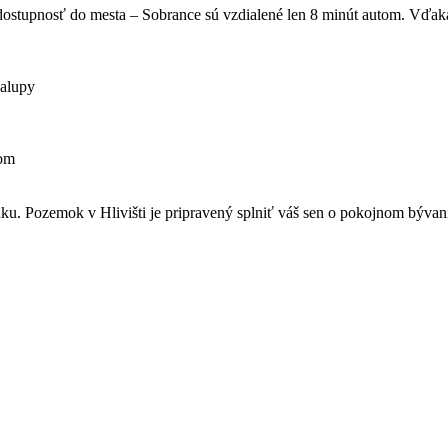
 dostupnosť do mesta – Sobrance sú vzdialené len 8 minút autom. Vďak
halupy
lom
dku. Pozemok v Hlivišti je pripravený splniť váš sen o pokojnom bývan