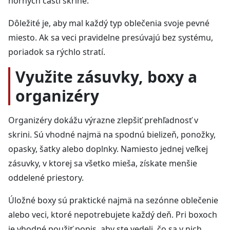
horných častí skrine.
Dôležité je, aby mal každý typ oblečenia svoje pevné
miesto. Ak sa veci pravidelne presúvajú bez systému,
poriadok sa rýchlo stratí.
Využite zásuvky, boxy a
organizéry
Organizéry dokážu výrazne zlepšiť prehľadnosť v
skrini. Sú vhodné najmä na spodnú bielizeň, ponožky,
opasky, šatky alebo doplnky. Namiesto jednej veľkej
zásuvky, v ktorej sa všetko mieša, získate menšie
oddelené priestory.
Úložné boxy sú praktické najmä na sezónne oblečenie
alebo veci, ktoré nepotrebujete každý deň. Pri boxoch
je vhodné použiť popis, aby ste vedeli, čo sa v nich