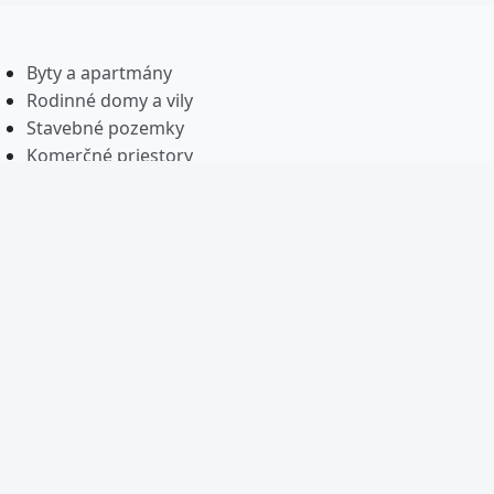
Byty a apartmány
Rodinné domy a vily
Stavebné pozemky
Komerčné priestory
Magazín a analýzy
Vložiť inzerát
Prihlásiť sa
Registrácia
Balíčky kredity
Moje inzeráty
Obľúbené inzeráty