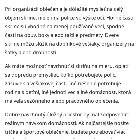
Pri organizácii oblečenia je dôležité myslieť na celý
objem skrine, nielen na police vo výške očí. Horné časti
skrine sú vhodné na menej používané veci, spodné
časti na obuv, boxy alebo ťažšie predmety. Dvere
skrine môžu slúžiť na doplnkové vešiaky, organizéry na
šatky alebo drobnosti.
Ak máte možnosť navrhnúť si skriňu na mieru, oplatí
sa dopredu premyslieť, koľko potrebujete políc,
zásuviek a vešiakovej časti. Iné riešenie potrebuje
rodina s deťmi, iné jednotlivec a iné domácnosť, ktorá
má veľa sezónneho alebo pracovného oblečenia.
Dobre navrhnutý úložný priestor by mal zodpovedať
reálnym návykom domácnosti. Ak najčastejšie nosíte
tričká a športové oblečenie, budete potrebovať viac