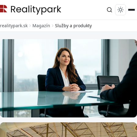
realitypark.sk
Magazín
Služby a produkty
SLUŽBY A PRODUKTY
Čo je agentúra dočasného zamestnávania