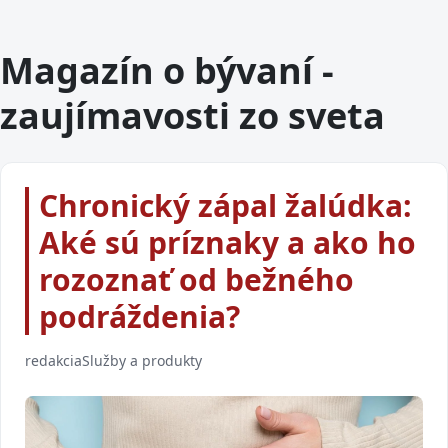
SLUŽBY A PRODUKTY
Ako na modernú prezentáciu nehnuteľnosti,
ktorá zvýši vašu šancu na predaj
Magazín o bývaní -
zaujímavosti zo sveta
Chronický zápal žalúdka:
Aké sú príznaky a ako ho
rozoznať od bežného
podráždenia?
redakcia
Služby a produkty