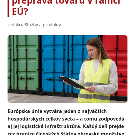
preprava tovaru v rámci
EÚ?
redakcia
Služby a produkty
Európska únia vytvára jeden z najväčších
hospodárskych celkov sveta – a tomu zodpovedá
aj jej logistická infraštruktúra. Každý deň prejde
cez hranice členských štátov obrovské množstvo