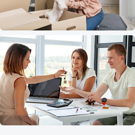
SLUŽBY A PRODUKTY
Sťahovanie a pes: ako mu pomôcť zvládnuť
zmenu prostredia