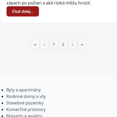
zápach po požiari a aké riziká môžu hroziť.
Čítať ďalej…
1
2
Byty a apartmány
Rodinné domy a vily
Stavebné pozemky
Komerčné priestory
Magazín a analýzy