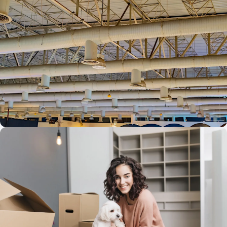
(ADZ) a kedy ju firma potrebuje
SLUŽBY A PRODUKTY
Aké technológie dnes dominujú v oblasti
ochladzovania?