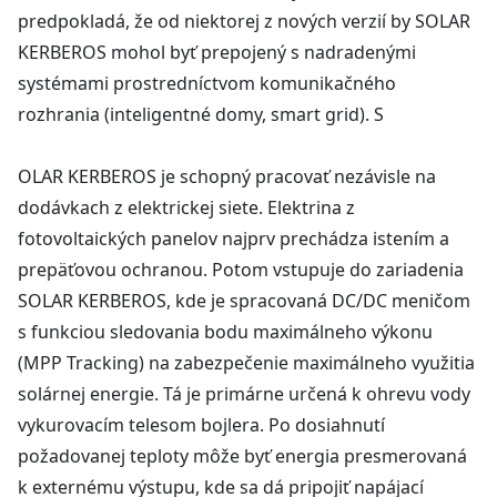
predpokladá, že od niektorej z nových verzií by SOLAR
KERBEROS mohol byť prepojený s nadradenými
systémami prostredníctvom komunikačného
rozhrania (inteligentné domy, smart grid). S
OLAR KERBEROS je schopný pracovať nezávisle na
dodávkach z elektrickej siete. Elektrina z
fotovoltaických panelov najprv prechádza istením a
prepäťovou ochranou. Potom vstupuje do zariadenia
SOLAR KERBEROS, kde je spracovaná DC/DC meničom
s funkciou sledovania bodu maximálneho výkonu
(MPP Tracking) na zabezpečenie maximálneho využitia
solárnej energie. Tá je primárne určená k ohrevu vody
vykurovacím telesom bojlera. Po dosiahnutí
požadovanej teploty môže byť energia presmerovaná
k externému výstupu, kde sa dá pripojiť napájací