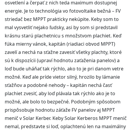
osvetlení a čerpať z nich teda maximum dostupnej
energie. Je to technológia vo fotovoltaike bežná – FV
striedač bez MPPT prakticky nekúpite. Keby som to
mal vysvetliť nejako ľudsky, asi by som si predstavil
krásnu starú plachetnicu s množstvom plachiet. Keď
fúka mierny vánok, kapitán (riadiaci obvod MPPT)
zavelí a nechá na sťažne zavesiť všetky plachty, ktoré
sú k dispozícii (upraví hodnotu zaťaženia panelov) a
loď bude uháňať tak rýchlo, ako to je pri danom vetre
možné. Keď ale príde vietor silný, hrozilo by lámanie
sťažňov a podobné nehody – kapitán nechá časť
plachiet zvesiť, aby loď plávala tak rýchlo ako je to
možné, ale bolo to bezpečné. Podobným spôsobom
prispôsobuje hodnotu záťaže FV panelov aj MPPT
menič v Solar Kerber. Keby Solar Kerberos MPPT menič
nemal, predstavte si loď, oplachtenú len na maximálny