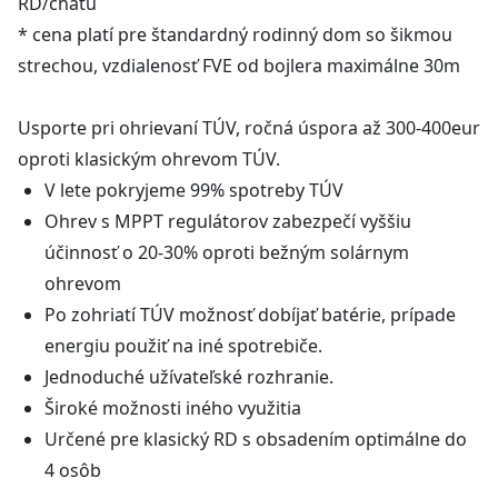
RD/chatu
* cena platí pre štandardný rodinný dom so šikmou
strechou, vzdialenosť FVE od bojlera maximálne 30m
Usporte pri ohrievaní TÚV, ročná úspora až 300-400eur
oproti klasickým ohrevom TÚV.
V lete pokryjeme 99% spotreby TÚV
Ohrev s MPPT regulátorov zabezpečí vyššiu
účinnosť o 20-30% oproti bežným solárnym
ohrevom
Po zohriatí TÚV možnosť dobíjať batérie, prípade
energiu použiť na iné spotrebiče.
Jednoduché užívateľské rozhranie.
Široké možnosti iného využitia
Určené pre klasický RD s obsadením optimálne do
4 osôb