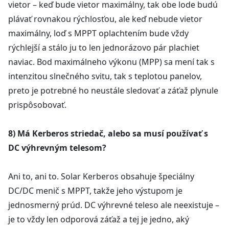
vietor – keď bude vietor maximálny, tak obe lode budú
plávať rovnakou rýchlosťou, ale keď nebude vietor
maximálny, loď s MPPT oplachtením bude vždy
rýchlejší a stálo ju to len jednorázovo pár plachiet
naviac. Bod maximálneho výkonu (MPP) sa mení tak s
intenzitou slnečného svitu, tak s teplotou panelov,
preto je potrebné ho neustále sledovať a záťaž plynule
prispôsobovať.
8) Má Kerberos striedač, alebo sa musí používať s
DC výhrevným telesom?
Ani to, ani to. Solar Kerberos obsahuje špeciálny
DC/DC menič s MPPT, takže jeho výstupom je
jednosmerný prúd. DC výhrevné teleso ale neexistuje –
je to vždy len odporová záťaž a tej je jedno, aký