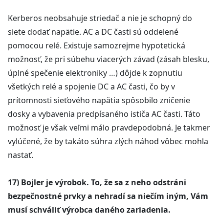
Kerberos neobsahuje striedač a nie je schopný do
siete dodať napätie. AC a DC časti sú oddelené
pomocou relé. Existuje samozrejme hypotetická
možnosť, že pri súbehu viacerých závad (zásah blesku,
úplné spečenie elektroniky …) dôjde k zopnutiu
všetkých relé a spojenie DC a AC časti, čo by v
prítomnosti sieťového napätia spôsobilo zničenie
dosky a vybavenia predpísaného ističa AC časti. Táto
možnosť je však veľmi málo pravdepodobná. Je takmer
vylúčené, že by takáto súhra zlých náhod vôbec mohla
nastať.
17) Bojler je výrobok. To, že sa z neho odstráni
bezpečnostné prvky a nehradí sa niečím iným, Vám
musí schváliť výrobca daného zariadenia.