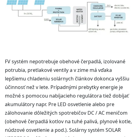
FV systém nepotrebuje obehové čerpadlá, izolované
potrubia, pretlakové ventily a v zime má vďaka
lepšiemu chladeniu solárnych článkov dokonca vyššiu
účinnosť než v lete. Prípadnými prebytky energie je
možné s pomocou nabíjacieho regulátora tiež dobíjať
akumulátory napr. Pre LED osvetlenie alebo pre
zálohovanie dôležitých spotrebičov DC / AC meničom
(obehové čerpadlá kotlov na tuhé palivá, plynové kotle,
núdzové osvetlenie a pod.). Solárny systém SOLAR