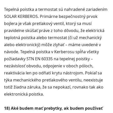
Tepelná poistka a termostat sú nahradené zariadením
SOLAR KERBEROS. Primárne bezpečnostný prvok
bojlera je však pretlakový ventil, ktorý sa musí
pravidelne skúšať práve z toho dôvodu, že elektrická
teplotná poistka alebo termostat (či už mechanický
alebo elektronický) môže zlyhať – máme uvedené v
návode. Tepelná poistka v Kerberosu spĺňa všetky
požiadavky STN EN 60335 na tepelnej poistky –
nezávislosť obvodu, odpojenie v oboch póloch,
reaktivácia len po odňatí krytu nástrojom. Pokiaľ sa
týka mechanického pretlakového ventilu, neexistuje
totiž žiadna záruka, že sa nepokazí, rovnako tak ako
elektronická poistka.
18) Aké budem mať prebytky, ak budem používať