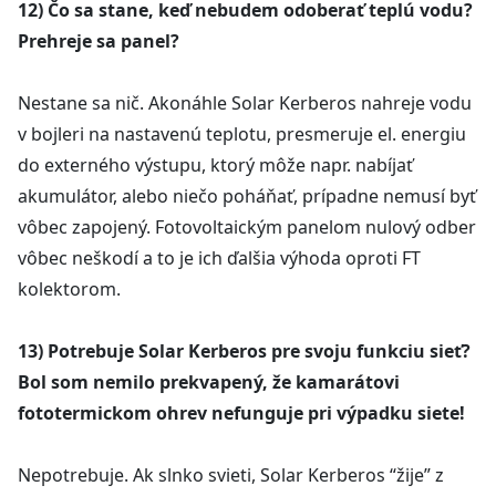
12) Čo sa stane, keď nebudem odoberať teplú vodu?
Prehreje sa panel?
Nestane sa nič. Akonáhle Solar Kerberos nahreje vodu
v bojleri na nastavenú teplotu, presmeruje el. energiu
do externého výstupu, ktorý môže napr. nabíjať
akumulátor, alebo niečo poháňať, prípadne nemusí byť
vôbec zapojený. Fotovoltaickým panelom nulový odber
vôbec neškodí a to je ich ďalšia výhoda oproti FT
kolektorom.
13) Potrebuje Solar Kerberos pre svoju funkciu sieť?
Bol som nemilo prekvapený, že kamarátovi
fototermickom ohrev nefunguje pri výpadku siete!
Nepotrebuje. Ak slnko svieti, Solar Kerberos “žije” z