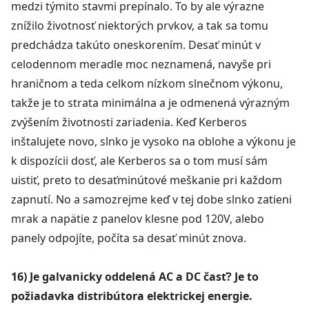
medzi týmito stavmi prepínalo. To by ale výrazne
znížilo životnosť niektorých prvkov, a tak sa tomu
predchádza takúto oneskorením. Desať minút v
celodennom meradle moc neznamená, navyše pri
hraničnom a teda celkom nízkom slnečnom výkonu,
takže je to strata minimálna a je odmenená výrazným
zvýšením životnosti zariadenia. Keď Kerberos
inštalujete novo, slnko je vysoko na oblohe a výkonu je
k dispozícii dosť, ale Kerberos sa o tom musí sám
uistiť, preto to desaťminútové meškanie pri každom
zapnutí. No a samozrejme keď v tej dobe slnko zatieni
mrak a napätie z panelov klesne pod 120V, alebo
panely odpojíte, počíta sa desať minút znova.
16) Je galvanicky oddelená AC a DC časť? Je to
požiadavka distribútora elektrickej energie.