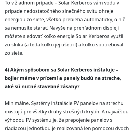
To v žiadnom prípade – Solar Kerberos vám vodu v
prípade nedostatočného slnečného svitu ohreje
energiou zo siete, všetko prebieha automaticky, o nič
sa nemusíte starať. Navyše na prehľadnom displeji
môžete sledovať koľko energie Solar Kerberos využil
zo slnka (a teda koľko jej ušetril) a koľko spotreboval
zo siete.
4) Akým spôsobom sa Solar Kerberos inštaluje –
bojler máme v prízemí a panely budú na streche,
aké sú nutné stavebné zásahy?
Minimálne. Systémy inštalácie FV panelov na strechu
existujú pre všetky druhy strešných krytín. A najväčšou
výhodou FV systému je, že prepojenie panelov s
riadiacou jednotkou je realizovaná len pomocou dvoch