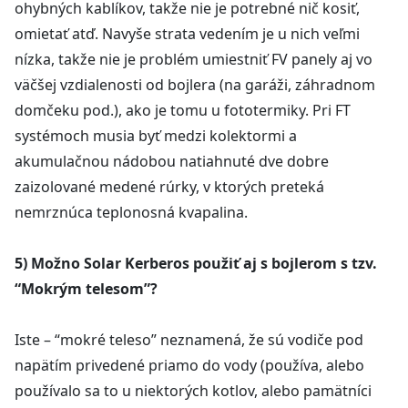
ohybných kablíkov, takže nie je potrebné nič kosiť,
omietať atď. Navyše strata vedením je u nich veľmi
nízka, takže nie je problém umiestniť FV panely aj vo
väčšej vzdialenosti od bojlera (na garáži, záhradnom
domčeku pod.), ako je tomu u fototermiky. Pri FT
systémoch musia byť medzi kolektormi a
akumulačnou nádobou natiahnuté dve dobre
zaizolované medené rúrky, v ktorých preteká
nemrznúca teplonosná kvapalina.
5) Možno Solar Kerberos použiť aj s bojlerom s tzv.
“Mokrým telesom”?
Iste – “mokré teleso” neznamená, že sú vodiče pod
napätím privedené priamo do vody (používa, alebo
používalo sa to u niektorých kotlov, alebo pamätníci