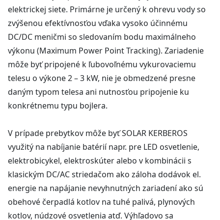
elektrickej siete. Primárne je určený k ohrevu vody so
zvýšenou efektívnosťou vďaka vysoko účinnému
DC/DC meničmi so sledovaním bodu maximálneho
výkonu (Maximum Power Point Tracking). Zariadenie
môže byť pripojené k ľubovoľnému vykurovaciemu
telesu o výkone 2 – 3 kW, nie je obmedzené presne
daným typom telesa ani nutnosťou pripojenie ku
konkrétnemu typu bojlera.
V prípade prebytkov môže byť SOLAR KERBEROS
využitý na nabíjanie batérií napr. pre LED osvetlenie,
elektrobicykel, elektroskúter alebo v kombinácii s
klasickým DC/AC striedačom ako záloha dodávok el.
energie na napájanie nevyhnutných zariadení ako sú
obehové čerpadlá kotlov na tuhé palivá, plynových
kotlov, núdzové osvetlenia atď. Výhľadovo sa