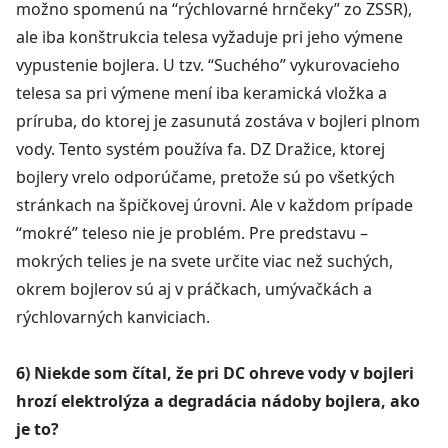
možno spomenú na “rýchlovarné hrnčeky” zo ZSSR),
ale iba konštrukcia telesa vyžaduje pri jeho výmene
vypustenie bojlera. U tzv. “Suchého” vykurovacieho
telesa sa pri výmene mení iba keramická vložka a
príruba, do ktorej je zasunutá zostáva v bojleri plnom
vody. Tento systém používa fa. DZ Dražice, ktorej
bojlery vrelo odporúčame, pretože sú po všetkých
stránkach na špičkovej úrovni. Ale v každom prípade
“mokré” teleso nie je problém. Pre predstavu –
mokrých telies je na svete určite viac než suchých,
okrem bojlerov sú aj v práčkach, umývačkách a
rýchlovarných kanviciach.
6) Niekde som čítal, že pri DC ohreve vody v bojleri
hrozí elektrolýza a degradácia nádoby bojlera, ako
je to?