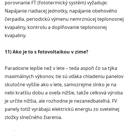
porovnanie FT (fototermický systém) vyžaduje:
Napájanie riadiacej jednotky, napájanie obehového
čerpadla, periodickú výmenu nemrznúcej teplonosnej
kvapaliny, kontrolu a doplňovanie teplonosnej
kvapaliny.
11) Ako je to s fotovoltaikou v zime?
Paradoxne lepšie než v lete – teda aspoň čo sa týka
maximálnych výkonov, tie sú vďaka chladeniu panelov
skutočne vyššie ako v lete, samozrejme slnko je na
nebi kratšiu dobu a oveľa nižšie, takže celková výroba
je určite nižšia, ale rozhodne je nezanedbateľná. FV
panely totiž vyrábajú elektrickú energiu zo svetelnej
zložky slnečného žiarenia.