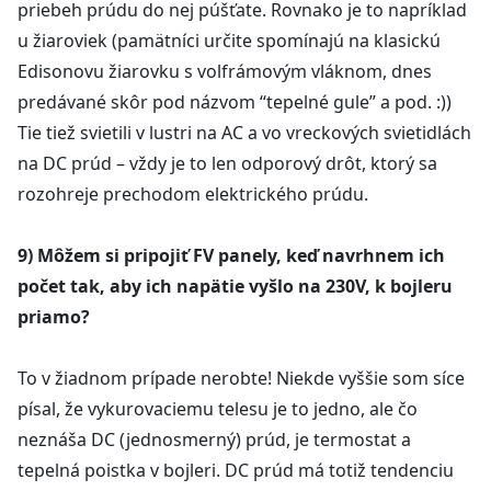
priebeh prúdu do nej púšťate. Rovnako je to napríklad
u žiaroviek (pamätníci určite spomínajú na klasickú
Edisonovu žiarovku s volfrámovým vláknom, dnes
predávané skôr pod názvom “tepelné gule” a pod. :))
Tie tiež svietili v lustri na AC a vo vreckových svietidlách
na DC prúd – vždy je to len odporový drôt, ktorý sa
rozohreje prechodom elektrického prúdu.
9) Môžem si pripojiť FV panely, keď navrhnem ich
počet tak, aby ich napätie vyšlo na 230V, k bojleru
priamo?
To v žiadnom prípade nerobte! Niekde vyššie som síce
písal, že vykurovaciemu telesu je to jedno, ale čo
neznáša DC (jednosmerný) prúd, je termostat a
tepelná poistka v bojleri. DC prúd má totiž tendenciu