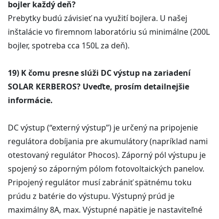
bojler každý deň?
Prebytky budú závisieť na využití bojlera. U našej
inštalácie vo firemnom laboratóriu sú minimálne (200L
bojler, spotreba cca 150L za deň).
19) K čomu presne slúži DC výstup na zariadení
SOLAR KERBEROS? Uveďte, prosím detailnejšie
informácie.
DC výstup (“externý výstup”) je určený na pripojenie
regulátora dobíjania pre akumulátory (napríklad nami
otestovaný regulátor Phocos). Záporný pól výstupu je
spojený so záporným pólom fotovoltaických panelov.
Pripojený regulátor musí zabrániť spätnému toku
prúdu z batérie do výstupu. Výstupný prúd je
maximálny 8A, max. Výstupné napätie je nastaviteľné