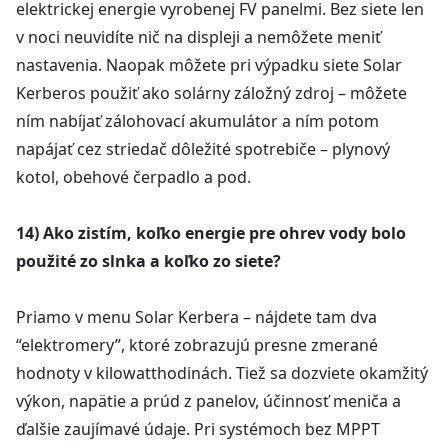
elektrickej energie vyrobenej FV panelmi. Bez siete len
v noci neuvidíte nič na displeji a nemôžete meniť
nastavenia. Naopak môžete pri výpadku siete Solar
Kerberos použiť ako solárny záložný zdroj – môžete
ním nabíjať zálohovací akumulátor a ním potom
napájať cez striedač dôležité spotrebiče – plynový
kotol, obehové čerpadlo a pod.
14) Ako zistím, koľko energie pre ohrev vody bolo
použité zo slnka a koľko zo siete?
Priamo v menu Solar Kerbera – nájdete tam dva
“elektromery”, ktoré zobrazujú presne zmerané
hodnoty v kilowatthodinách. Tiež sa dozviete okamžitý
výkon, napätie a prúd z panelov, účinnosť meniča a
ďalšie zaujímavé údaje. Pri systémoch bez MPPT