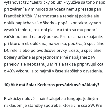
vyťahovať tzv. “Elektrický oblúk” – využíva sa toho napr.
pri zváraní a v minulosti sa vďaka nemu presadil pán
František Křižík. V termostate a tepelnej poistke ale
oblúk napácha veľké škody – popáli kontakty, vytvorí
vysokú teplotu, roztopí plasty a toto sa mu podarí
väčšinou hneď na prvý pokus. Preto sa na rozpájanie,
pri ktorom el. oblúk najmä vzniká, používajú špeciálne
DC relé, alebo polovodičové prvky. Existujú špeciálne
bojlery určené aj pre jednosmerné napájanie z FV
panelov, ale neobsahujú MPPT a tak sa pripravujú cca
o 40% výkonu, a to najmä v čase slabšieho osvetlenia.
10) Aké má Solar Kerberos prevádzkové náklady?
Prakticky nulové – nainštalujete a funguje. Jediným
nákladom je standby spotreba, ktorá činí cca 2W. Pre