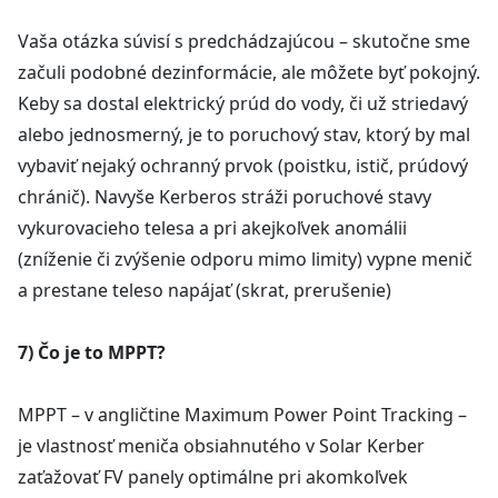
Vaša otázka súvisí s predchádzajúcou – skutočne sme
začuli podobné dezinformácie, ale môžete byť pokojný.
Keby sa dostal elektrický prúd do vody, či už striedavý
alebo jednosmerný, je to poruchový stav, ktorý by mal
vybaviť nejaký ochranný prvok (poistku, istič, prúdový
chránič). Navyše Kerberos stráži poruchové stavy
vykurovacieho telesa a pri akejkoľvek anomálii
(zníženie či zvýšenie odporu mimo limity) vypne menič
a prestane teleso napájať (skrat, prerušenie)
7) Čo je to MPPT?
MPPT – v angličtine Maximum Power Point Tracking –
je vlastnosť meniča obsiahnutého v Solar Kerber
zaťažovať FV panely optimálne pri akomkoľvek