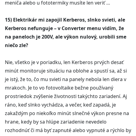
meniča alebo u fototermiky musíte len veriť …
15) Elektrikár mi zapojil Kerberos, slnko svieti, ale
Kerberos nefunguje – v Converter menu vidím, že
na paneloch je 200V, ale výkon nulový, urobili sme
niečo zle?
Nie, všetko je v poriadku, len Kerberos prvých desať
minút monitoruje situáciu na oblohe a spustí sa, až si
je istý, že to, čo mu svieti na panely nebola len diera v
mrakoch. Je to vo fotovoltaike bežne používaný
prostriedok zvýšenie životnosti takýchto zariadení. Aj
ráno, keď slnko vychádza, a večer, keď zapadá, je
zakaždým po niekoľko minút slnečné výkon presne na
hrane, kedy by sa hlúpe zariadenie nevedelo
rozhodnúť či má byť zapnuté alebo vypnuté a rýchlo by