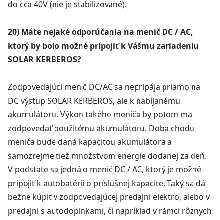
do cca 40V (nie je stabilizované).
20) Máte nejaké odporúčania na menič DC / AC,
ktorý by bolo možné pripojiť k Vášmu zariadeniu
SOLAR KERBEROS?
Zodpovedajúci menič DC/AC sa nepripája priamo na
DC výstup SOLAR KERBEROS, ale k nabíjanému
akumulátoru. Výkon takého meniča by potom mal
zodpovedať použitému akumulátoru. Doba chodu
meniča bude daná kapacitou akumulátora a
samozrejme tiež množstvom energie dodanej za deň.
V podstate sa jedná o menič DC / AC, ktorý je možné
pripojiť k autobatérii o príslušnej kapacite. Taký sa dá
bežne kúpiť v zodpovedajúcej predajni elektro, alebo v
predajni s autodoplnkami, či napríklad v rámci rôznych