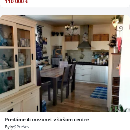
110 000
€
Predáme 4i mezonet v širšom centre
Byty
Prešov