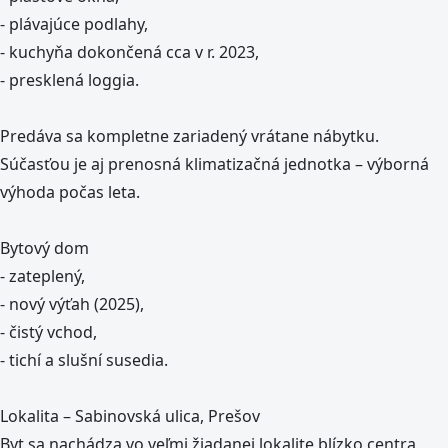
- plávajúce podlahy,
- kuchyňa dokončená cca v r. 2023,
- presklená loggia.
Predáva sa kompletne zariadený vrátane nábytku.
Súčasťou je aj prenosná klimatizačná jednotka – výborná
výhoda počas leta.
Bytový dom
- zateplený,
- nový výťah (2025),
- čistý vchod,
- tichí a slušní susedia.
Lokalita – Sabinovská ulica, Prešov
Byt sa nachádza vo veľmi žiadanej lokalite blízko centra