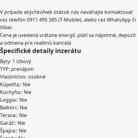
V prípade akýchkoľvek otázok nás neváhajte kontaktovať
cez telefón 0911 495 385 (T-Mobile), alebo cez WhatsApp či
Viber.
Cena je uvedená vrátane energií, platí sa nájomné, depozit
a odmena pre realitnú kancelá
Špecifické detaily inzerátu
Byty:
1 izbový
TYP:
prenájom
Vlastníctvo:
osobné
Kúpelňa::
Nie
Kuchyňa::
Nie
Loggia::
Nie
Balkón::
Nie
Terasa::
Nie
Garáž::
Nie
Špajza::
Nie