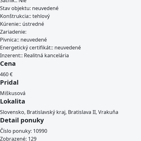
Šatník::
Nie
Stav objektu:
neuvedené
Konštrukcia::
tehlový
Kúrenie::
ústredné
Zariadenie:
Pivnica::
neuvedené
Energetický certifikát::
neuvedené
Inzerent::
Realitná kancelária
Cena
460
€
Pridal
Miškusová
Lokalita
Slovensko, Bratislavský kraj, Bratislava II, Vrakuňa
Detail ponuky
Číslo ponuky:
10990
Zobrazené:
129