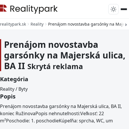
realitypark.sk
Reality
Prenájom novostavba garsónky na Majerská
Prenájom novostavba
garsónky na Majerská ulica,
BA II
Skrytá reklama
Kategória
Reality / Byty
Popis
Prenájom novostavba garsónky na Majerská ulica, BA II,
koniec RužinovaPopis nehnuteľnosti:Veľkosť: 22
m²Poschodie: 1. poschodieKúpeľňa: sprcha, WC, um