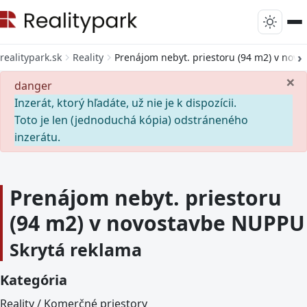
realitypark.sk
Reality
Prenájom nebyt. priestoru (94 m2) v nov
×
danger
Inzerát, ktorý hľadáte, už nie je k dispozícii.
Toto je len (jednoduchá kópia) odstráneného
inzerátu.
Prenájom nebyt. priestoru
(94 m2) v novostavbe NUPPU
Skrytá reklama
Kategória
Reality / Komerčné priestory