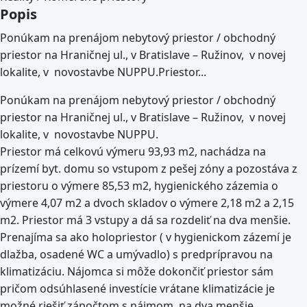
Popis
Ponúkam na prenájom nebytový priestor / obchodný
priestor na Hraničnej ul., v Bratislave – Ružinov, v novej
lokalite, v novostavbe NUPPU.Priestor...
Ponúkam na prenájom nebytový priestor / obchodný
priestor na Hraničnej ul., v Bratislave – Ružinov, v novej
lokalite, v novostavbe NUPPU.
Priestor má celkovú výmeru 93,93 m2, nachádza na
prízemí byt. domu so vstupom z pešej zóny a pozostáva z
priestoru o výmere 85,53 m2, hygienického zázemia o
výmere 4,07 m2 a dvoch skladov o výmere 2,18 m2 a 2,15
m2. Priestor má 3 vstupy a dá sa rozdeliť na dva menšie.
Prenajíma sa ako holopriestor ( v hygienickom zázemí je
dlažba, osadené WC a umývadlo) s predprípravou na
klimatizáciu. Nájomca si môže dokončiť priestor sám
pričom odsúhlasené investície vrátane klimatizácie je
možné riešiť zápočtom s nájmom. na dva menšie.