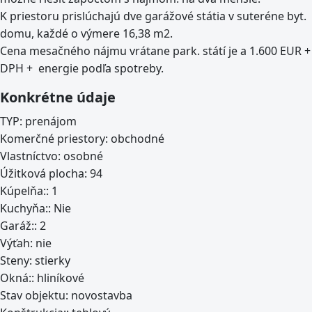
K priestoru prislúchajú dve garážové státia v suteréne byt.
domu, každé o výmere 16,38 m2.
Cena mesačného nájmu vrátane park. státí je a 1.600 EUR +
DPH + energie podľa spotreby.
Konkrétne údaje
TYP:
prenájom
Komerčné priestory:
obchodné
Vlastníctvo:
osobné
Úžitková plocha:
94
Kúpelňa::
1
Kuchyňa::
Nie
Garáž::
2
Výťah:
nie
Steny:
stierky
Okná::
hliníkové
Stav objektu:
novostavba