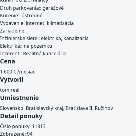
Konštrukcia::
tehlový
Druh parkovania::
garážové
Kúrenie::
ústredné
Vybavenie:
internet, klimatizácia
Zariadenie:
Inžinierske siete::
elektrika, kanalizácia
Elektrika::
na pozemku
Inzerent::
Realitná kancelária
Cena
1 600
€ /mesiac
Vytvoril
tomireal
Umiestnenie
Slovensko, Bratislavský kraj, Bratislava II, Ružinov
Detail ponuky
Číslo ponuky:
11813
Zobrazené:
94