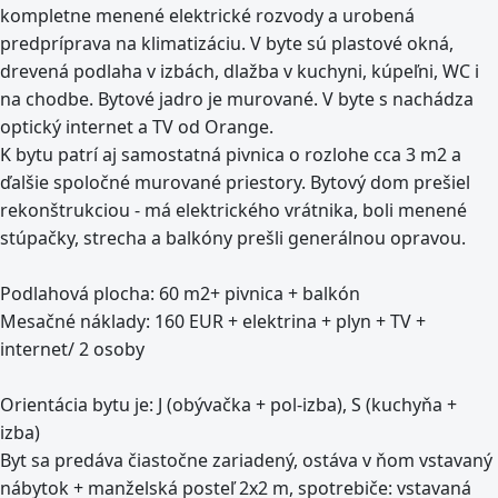
kompletne menené elektrické rozvody a urobená
predpríprava na klimatizáciu. V byte sú plastové okná,
drevená podlaha v izbách, dlažba v kuchyni, kúpeľni, WC i
na chodbe. Bytové jadro je murované. V byte s nachádza
optický internet a TV od Orange.
K bytu patrí aj samostatná pivnica o rozlohe cca 3 m2 a
ďalšie spoločné murované priestory. Bytový dom prešiel
rekonštrukciou - má elektrického vrátnika, boli menené
stúpačky, strecha a balkóny prešli generálnou opravou.
Podlahová plocha: 60 m2+ pivnica + balkón
Mesačné náklady: 160 EUR + elektrina + plyn + TV +
internet/ 2 osoby
Orientácia bytu je: J (obývačka + pol-izba), S (kuchyňa +
izba)
Byt sa predáva čiastočne zariadený, ostáva v ňom vstavaný
nábytok + manželská posteľ 2x2 m, spotrebiče: vstavaná