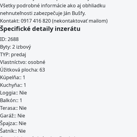
Všetky podrobné informácie ako aj obhliadku
nehnuteľnosti zabezpečuje Ján Bušfy.
Kontakt: 0917 416 820 (nekontaktovať mailom)
Špecifické detaily inzerátu
ID:
2688
Byty:
2 izbový
TYP:
predaj
Vlastníctvo:
osobné
Úžitková plocha:
63
Kúpelňa::
1
Kuchyňa::
1
Loggia::
Nie
Balkón::
1
Terasa::
Nie
Garáž::
Nie
Špajza::
Nie
Šatník::
Nie