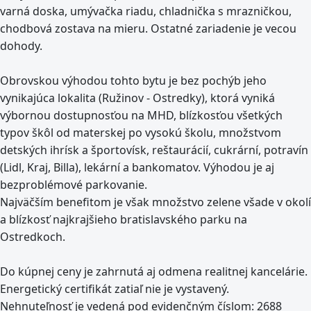
varná doska, umývačka riadu, chladnička s mrazničkou,
chodbová zostava na mieru. Ostatné zariadenie je vecou
dohody.
Obrovskou výhodou tohto bytu je bez pochýb jeho
vynikajúca lokalita (Ružinov - Ostredky), ktorá vyniká
výbornou dostupnosťou na MHD, blízkosťou všetkých
typov škôl od materskej po vysokú školu, množstvom
detských ihrísk a športovísk, reštaurácií, cukrární, potravín
(Lidl, Kraj, Billa), lekární a bankomatov. Výhodou je aj
bezproblémové parkovanie.
Najväčším benefitom je však množstvo zelene všade v okolí
a blízkosť najkrajšieho bratislavského parku na
Ostredkoch.
Do kúpnej ceny je zahrnutá aj odmena realitnej kancelárie.
Energetický certifikát zatiaľ nie je vystavený.
Nehnuteľnosť je vedená pod evidenčným číslom: 2688