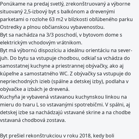
Ponúkame na predaj svetlý, zrekonštruovaný a výborne
situovaný 2,5-izbový byt s balkónom a drevenými
parketami o rozlohe 63 m2 v blízkosti obľúbeného parku
Ostredky a plnou občianskou vybavenosťou.
Byt sa nachádza na 3/3 poschodí, v bytovom dome s
elektrickým vchodovým vrátnikom.
Byt má výbornú dispozíciu a ideálnu orientáciu na sever-
juh. Do bytu sa vstupuje chodbou, odkiaľ sa vchádza do
samostatnej kuchyne a priestrannej obývačky, ako aj
kúpeľne a samostatného WC. Z obývačky sa vstupuje do
nepriechodných izieb (spálne a detskej izby), podlaha v
obývačke a izbách je drevená.
Kuchyňa je vybavená vstavanou kuchynskou linkou na
mieru do tvaru L so vstavanými spotrebičmi. V spálni, aj
detskej izbe sa nachádzajú vstavané skrine a na chodbe
vstavaná chodbová zostava.
Byt prešiel rekonštrukciou v roku 2018, kedy boli