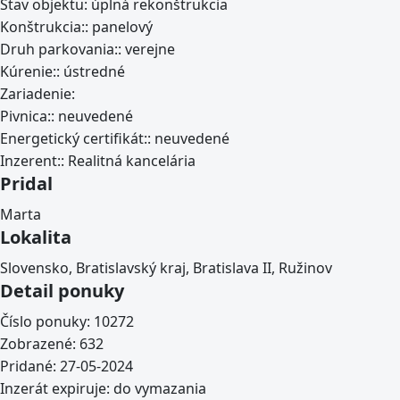
Stav objektu:
úplná rekonštrukcia
Konštrukcia::
panelový
Druh parkovania::
verejne
Kúrenie::
ústredné
Zariadenie:
Pivnica::
neuvedené
Energetický certifikát::
neuvedené
Inzerent::
Realitná kancelária
Pridal
Marta
Lokalita
Slovensko, Bratislavský kraj, Bratislava II, Ružinov
Detail ponuky
Číslo ponuky:
10272
Zobrazené:
632
Pridané:
27-05-2024
Inzerát expiruje:
do vymazania