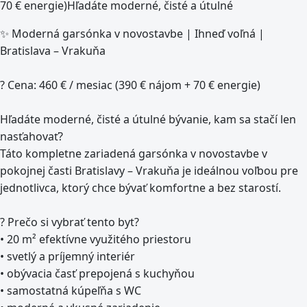
70 € energie)Hľadáte moderné, čisté a útulné
✨ Moderná garsónka v novostavbe | Ihneď voľná |
Bratislava – Vrakuňa
? Cena: 460 € / mesiac (390 € nájom + 70 € energie)
Hľadáte moderné, čisté a útulné bývanie, kam sa stačí len
nasťahovať?
Táto kompletne zariadená garsónka v novostavbe v
pokojnej časti Bratislavy – Vrakuňa je ideálnou voľbou pre
jednotlivca, ktorý chce bývať komfortne a bez starostí.
? Prečo si vybrať tento byt?
• 20 m² efektívne využitého priestoru
• svetlý a príjemný interiér
• obývacia časť prepojená s kuchyňou
• samostatná kúpeľňa s WC