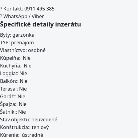
? Kontakt: 0911 495 385
? WhatsApp / Viber
Špecifické detaily inzerátu
Byty:
garzonka
TYP:
prenájom
Vlastníctvo:
osobné
Kúpelňa::
Nie
Kuchyňa::
Nie
Loggia::
Nie
Balkón::
Nie
Terasa::
Nie
Garáž::
Nie
Špajza::
Nie
Šatník::
Nie
Stav objektu:
neuvedené
Konštrukcia::
tehlový
Kúrenie::
ústredné