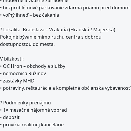
• moderné a vkusné zariadenie
• bezproblémové parkovanie zdarma priamo pred domom
• voľný ihneď – bez čakania
? Lokalita: Bratislava – Vrakuňa (Hradská / Majerská)
Pokojné bývanie mimo ruchu centra s dobrou
dostupnosťou do mesta.
V blízkosti:
• OC Hron – obchody a služby
• nemocnica Ružinov
• zastávky MHD
• potraviny, reštaurácie a kompletná občianska vybavenosť
? Podmienky prenájmu
• 1× mesačné nájomné vopred
• depozit
• provízia realitnej kancelárie