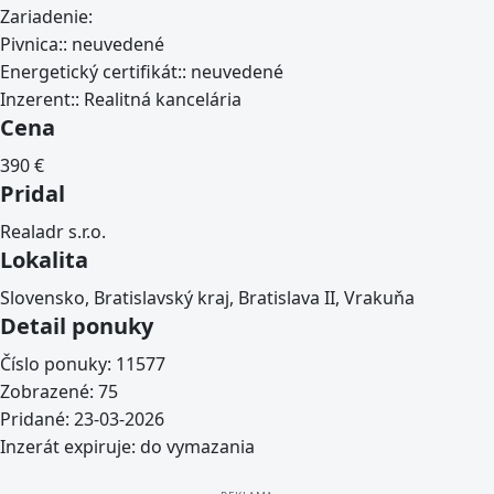
Zariadenie:
Pivnica::
neuvedené
Energetický certifikát::
neuvedené
Inzerent::
Realitná kancelária
Cena
390
€
Pridal
Realadr s.r.o.
Lokalita
Slovensko, Bratislavský kraj, Bratislava II, Vrakuňa
Detail ponuky
Číslo ponuky:
11577
Zobrazené:
75
Pridané:
23-03-2026
Inzerát expiruje:
do vymazania