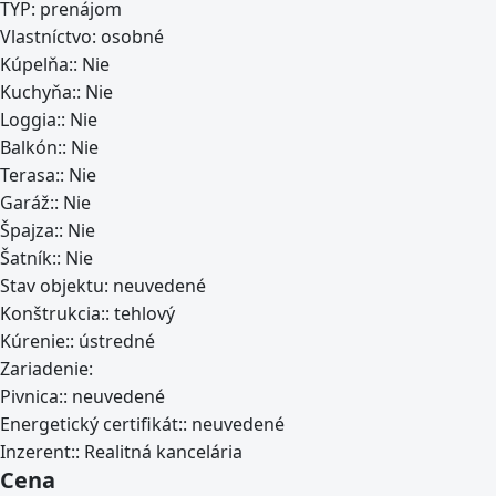
TYP:
prenájom
Vlastníctvo:
osobné
Kúpelňa::
Nie
Kuchyňa::
Nie
Loggia::
Nie
Balkón::
Nie
Terasa::
Nie
Garáž::
Nie
Špajza::
Nie
Šatník::
Nie
Stav objektu:
neuvedené
Konštrukcia::
tehlový
Kúrenie::
ústredné
Zariadenie:
Pivnica::
neuvedené
Energetický certifikát::
neuvedené
Inzerent::
Realitná kancelária
Cena