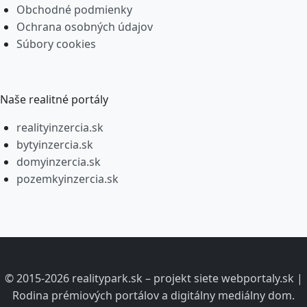
Obchodné podmienky
Ochrana osobných údajov
Súbory cookies
Naše realitné portály
realityinzercia.sk
bytyinzercia.sk
domyinzercia.sk
pozemkyinzercia.sk
© 2015-2026 realitypark.sk – projekt siete webportaly.sk |
Rodina prémiových portálov a digitálny mediálny dom.