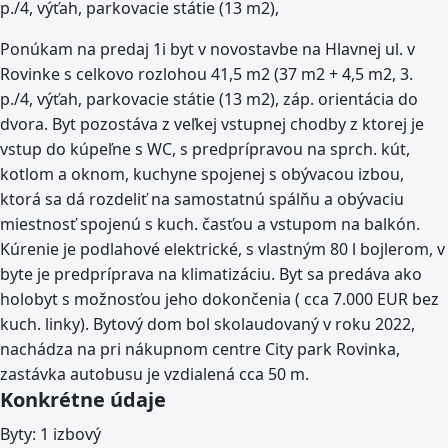
p./4, výťah, parkovacie státie (13 m2),
Ponúkam na predaj 1i byt v novostavbe na Hlavnej ul. v
Rovinke s celkovo rozlohou 41,5 m2 (37 m2 + 4,5 m2, 3.
p./4, výťah, parkovacie státie (13 m2), záp. orientácia do
dvora. Byt pozostáva z veľkej vstupnej chodby z ktorej je
vstup do kúpeľne s WC, s predprípravou na sprch. kút,
kotlom a oknom, kuchyne spojenej s obývacou izbou,
ktorá sa dá rozdeliť na samostatnú spálňu a obývaciu
miestnosť spojenú s kuch. časťou a vstupom na balkón.
Kúrenie je podlahové elektrické, s vlastným 80 l bojlerom, v
byte je predpríprava na klimatizáciu. Byt sa predáva ako
holobyt s možnosťou jeho dokončenia ( cca 7.000 EUR bez
kuch. linky). Bytový dom bol skolaudovaný v roku 2022,
nachádza na pri nákupnom centre City park Rovinka,
zastávka autobusu je vzdialená cca 50 m.
Konkrétne údaje
Byty:
1 izbový