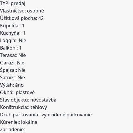
TYP:
predaj
Vlastníctvo:
osobné
Úžitková plocha:
42
Kúpelňa::
1
Kuchyňa::
1
Loggia::
Nie
Balkón::
1
Terasa::
Nie
Garáž::
Nie
Špajza::
Nie
Šatník::
Nie
Výťah:
áno
Okná::
plastové
Stav objektu:
novostavba
Konštrukcia::
tehlový
Druh parkovania::
vyhradené parkovanie
Kúrenie::
lokálne
Zariadenie: