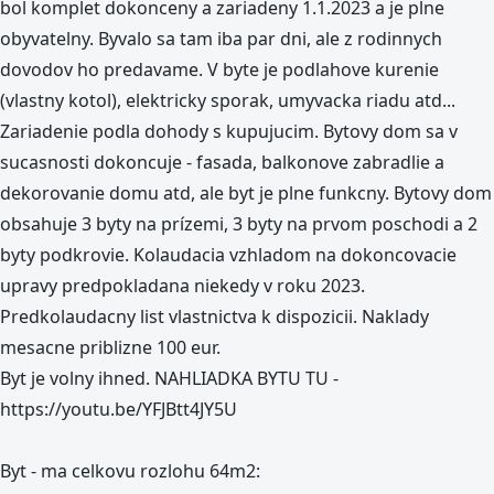
bol komplet dokonceny a zariadeny 1.1.2023 a je plne
obyvatelny. Byvalo sa tam iba par dni, ale z rodinnych
dovodov ho predavame. V byte je podlahove kurenie
(vlastny kotol), elektricky sporak, umyvacka riadu atd...
Zariadenie podla dohody s kupujucim. Bytovy dom sa v
sucasnosti dokoncuje - fasada, balkonove zabradlie a
dekorovanie domu atd, ale byt je plne funkcny. Bytovy dom
obsahuje 3 byty na prízemi, 3 byty na prvom poschodi a 2
byty podkrovie. Kolaudacia vzhladom na dokoncovacie
upravy predpokladana niekedy v roku 2023.
Predkolaudacny list vlastnictva k dispozicii. Naklady
mesacne priblizne 100 eur.
Byt je volny ihned. NAHLIADKA BYTU TU -
https://youtu.be/YFJBtt4JY5U
Byt - ma celkovu rozlohu 64m2: