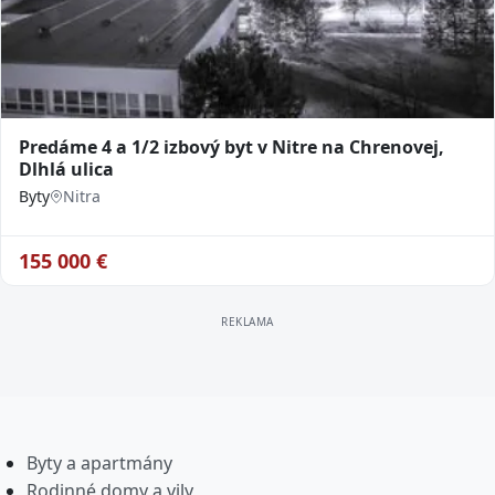
Predáme 4 a 1/2 izbový byt v Nitre na Chrenovej,
Dlhlá ulica
Byty
Nitra
155 000
€
Byty a apartmány
Rodinné domy a vily