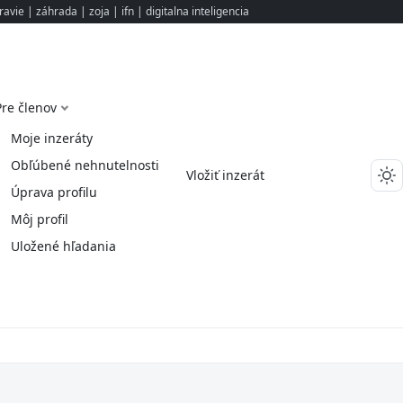
ravie
|
záhrada
|
zoja
|
ifn
|
digitalna inteligencia
Pre členov
Moje inzeráty
Obľúbené nehnutelnosti
Vložiť inzerát
Úprava profilu
Môj profil
Uložené hľadania