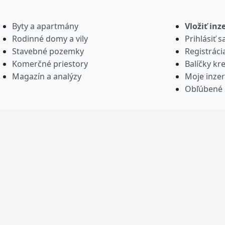
Byty a apartmány
Vložiť inz
Rodinné domy a vily
Prihlásiť s
Stavebné pozemky
Registráci
Komerčné priestory
Balíčky kre
Magazín a analýzy
Moje inzer
Obľúbené 
© 2015-2026 realitypark.sk – projekt s
⚡