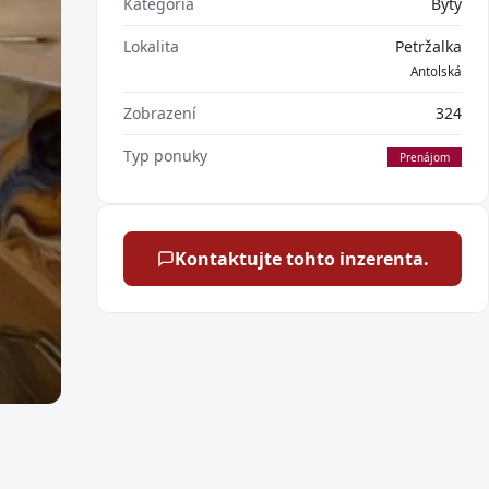
Kategória
Byty
Lokalita
Petržalka
Antolská
Zobrazení
324
Typ ponuky
Prenájom
Kontaktujte tohto inzerenta.