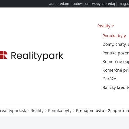
autopredám
|
autovision
|
webynapredaj
|
magazi
Reality
Ponuka byty
Domy, chaty, 
Ponuka poze
Komerčné obj
Komerčné pri
Garáže
Baličky kredit
realitypark.sk
Reality
Ponuka byty
Prenájom bytu - 2i apartmán