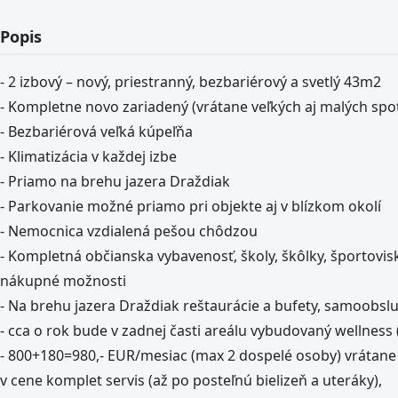
Popis
- 2 izbový – nový, priestranný, bezbariérový a svetlý 43m2
- Kompletne novo zariadený (vrátane veľkých aj malých spo
- Bezbariérová veľká kúpeľňa
- Klimatizácia v každej izbe
- Priamo na brehu jazera Draždiak
- Parkovanie možné priamo pri objekte aj v blízkom okolí
- Nemocnica vzdialená pešou chôdzou
- Kompletná občianska vybavenosť, školy, škôlky, športovisk
nákupné možnosti
- Na brehu jazera Draždiak reštaurácie a bufety, samoobsluž
- cca o rok bude v zadnej časti areálu vybudovaný wellness
- 800+180=980,- EUR/mesiac (max 2 dospelé osoby) vrátane e
v cene komplet servis (až po posteľnú bielizeň a uteráky),