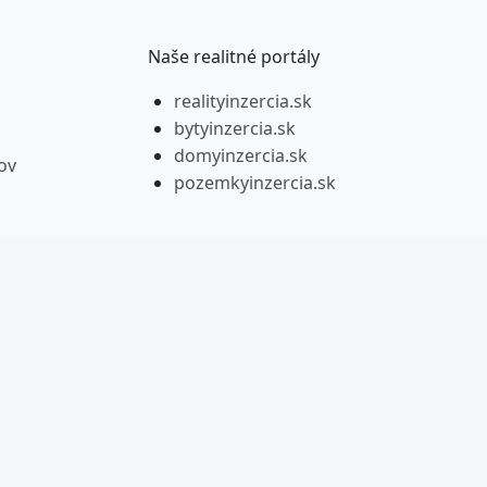
Naše realitné portály
realityinzercia.sk
bytyinzercia.sk
domyinzercia.sk
ov
pozemkyinzercia.sk
y mediálny dom. Všetky práva vyhradené.
t.