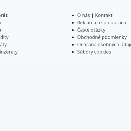
erát
O nás
|
Kontakt
a
Reklama a spolupráca
a
Časté otázky
dity
Obchodné podmienky
áty
Ochrana osobných údaj
inzeráty
Súbory cookies
iete webportaly.sk | Rodina prémiových portálov a digitáln
 Powered by AZOIA AI. Inteligentné technológie a správa dá