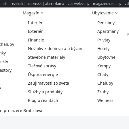
n ifn
|
ezin.sk
|
ai.ezin.sk
|
abcreklama
|
zaskveleceny
|
magazin.nasetipy
|
zd
Magazín
Ubytovanie
Interiér
Penzióny
Exteriér
Apartmány
Financie
Priváty
chalupy
Novinky z domova a o bývaní
Hotely
mky
Stavebné materiály
Ubytovne
ekty
Tlačové správy
Kempy
estory
Úspora energie
Chaty
Zaujímavosti zo sveta
Chalupy
y
Služby a produkty
Zruby
Blog o realitách
Welness
 pri jazere Bratislava