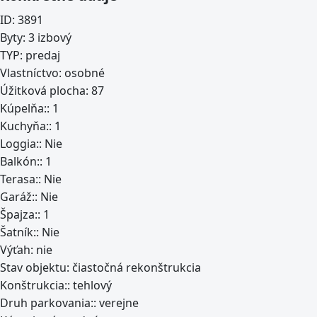
ID:
3891
Byty:
3 izbový
TYP:
predaj
Vlastníctvo:
osobné
Úžitková plocha:
87
Kúpelňa::
1
Kuchyňa::
1
Loggia::
Nie
Balkón::
1
Terasa::
Nie
Garáž::
Nie
Špajza::
1
Šatník::
Nie
Výťah:
nie
Stav objektu:
čiastočná rekonštrukcia
Konštrukcia::
tehlový
Druh parkovania::
verejne