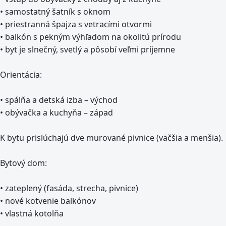
• samostatný šatník s oknom
• priestranná špajza s vetracími otvormi
• balkón s pekným výhľadom na okolitú prírodu
• byt je slnečný, svetlý a pôsobí veľmi príjemne
Orientácia:
• spálňa a detská izba – východ
• obývačka a kuchyňa – západ
K bytu prislúchajú dve murované pivnice (väčšia a menšia).
Bytový dom:
• zateplený (fasáda, strecha, pivnice)
• nové kotvenie balkónov
• vlastná kotolňa