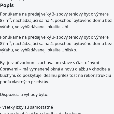
Popis
Ponúkame na predaj veľký 3-izbový tehlový byt o výmere
87 m², nachádzajúci sa na 4. poschodí bytového domu bez
výťahu, vo vyhľadávanej lokalite Uhl...
Ponúkame na predaj veľký 3-izbový tehlový byt o výmere
87 m², nachádzajúci sa na 4. poschodí bytového domu bez
výťahu, vo vyhľadávanej lokalite Uhlisko.
Byt je v pôvodnom, zachovalom stave s čiastočnými
úpravami – má vymenené okná a novú dlažbu v chodbe a
kuchyni, čo poskytuje ideálnu príležitosť na rekonštrukciu
podľa vlastných predstáv.
Dispozícia a výhody bytu:
• všetky izby sú samostatné
• vstup do obývačky z chodby aj z kuchyne