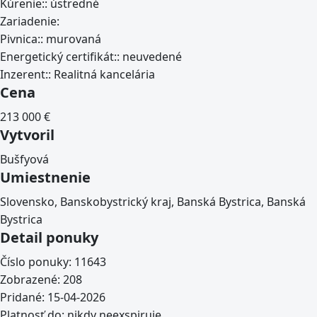
Kúrenie::
ústredné
Zariadenie:
Pivnica::
murovaná
Energetický certifikát::
neuvedené
Inzerent::
Realitná kancelária
Cena
213 000
€
Vytvoril
Bušfyová
Umiestnenie
Slovensko, Banskobystrický kraj, Banská Bystrica, Banská
Bystrica
Detail ponuky
Číslo ponuky:
11643
Zobrazené:
208
Pridané:
15-04-2026
Platnosť do:
nikdy neexspiruje