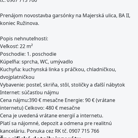
tč. 0907 715 766
Prenájom novostavba garsónky na Majerská ulica, BA II,
koniec Ružinova.
Popis nehnuteľnosti:
Veľkosť: 22 m²
Poschodie: 1. poschodie
Kúpeľňa: sprcha, WC, umývadlo
Kuchyňa: kuchynská linka s práčkou, chladničkou,
dvojplatničkou
Vybavenie: posteľ, skriňa, stôl, stoličky a ďalší nábytok
Internet: súčasťou nájmu
Cena nájmu:390 € mesačne Energie: 90 € (vrátane
internetu) Celkovo: 480 € mesačne
Cena je uvedená vrátane energií a internetu.
Platí sa nájomné, depozit a odmena pre realitnú
kanceláriu. Ponuka cez RK tč. 0907 715 766