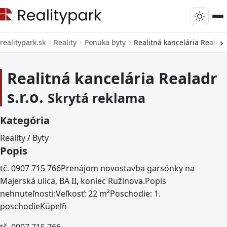
realitypark.sk
Reality
Ponuka byty
Realitná kancelária Realadr 
Realitná kancelária Realadr
s.r.o.
Skrytá reklama
Kategória
Reality / Byty
Popis
tč. 0907 715 766Prenájom novostavba garsónky na
Majerská ulica, BA II, koniec Ružinova.Popis
nehnuteľnosti:Veľkosť: 22 m²Poschodie: 1.
poschodieKúpeľň