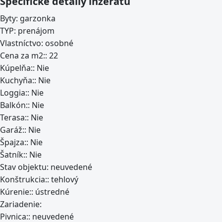
Špecifické detaily inzerátu
Byty:
garzonka
TYP:
prenájom
Vlastníctvo:
osobné
Cena za m2::
22
Kúpelňa::
Nie
Kuchyňa::
Nie
Loggia::
Nie
Balkón::
Nie
Terasa::
Nie
Garáž::
Nie
Špajza::
Nie
Šatník::
Nie
Stav objektu:
neuvedené
Konštrukcia::
tehlový
Kúrenie::
ústredné
Zariadenie:
Pivnica::
neuvedené