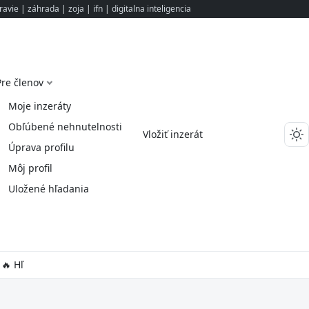
ravie
|
záhrada
|
zoja
|
ifn
|
digitalna inteligencia
Pre členov
Moje inzeráty
Obľúbené nehnutelnosti
Vložiť inzerát
Úprava profilu
Môj profil
Uložené hľadania
🔥 Hľ