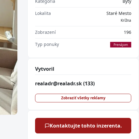
Kategória
Byty
Lokalita
Staré Mesto
Krížna
Zobrazení
196
Typ ponuky
Prenájom
Vytvoril
realadr@realadr.sk
(133)
Zobraziť všetky reklamy
Kontaktujte tohto inzerenta.