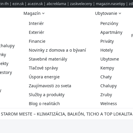
n ifn
|
ezin.sk
|
ai.ezin.sk
|
abcreklama
|
zaskveleceny
|
magazin.nasetipy
|
zd
Magazín
Ubytovanie
Interiér
Penzióny
Exteriér
Apartmány
Financie
Priváty
chalupy
Novinky z domova a o bývaní
Hotely
mky
Stavebné materiály
Ubytovne
ekty
Tlačové správy
Kempy
estory
Úspora energie
Chaty
Zaujímavosti zo sveta
Chalupy
y
Služby a produkty
Zruby
Blog o realitách
Welness
V STAROM MESTE – KLIMATIZÁCIA, BALKÓN, TICHO A TOP LOKALITA 