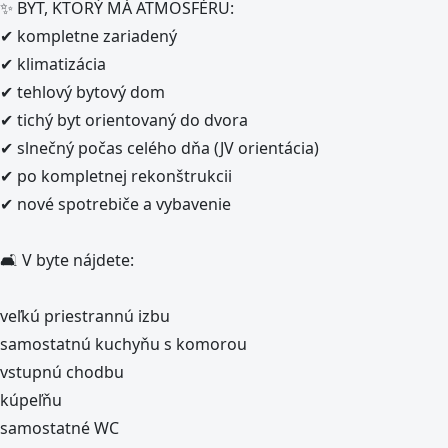
✨ BYT, KTORÝ MÁ ATMOSFÉRU:
✔ kompletne zariadený
✔ klimatizácia
✔ tehlový bytový dom
✔ tichý byt orientovaný do dvora
✔ slnečný počas celého dňa (JV orientácia)
✔ po kompletnej rekonštrukcii
✔ nové spotrebiče a vybavenie
🛋 V byte nájdete:
veľkú priestrannú izbu
samostatnú kuchyňu s komorou
vstupnú chodbu
kúpeľňu
samostatné WC