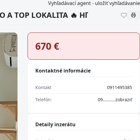
Vyhľadávací agent - uložiť vyhľadávanie
O A TOP LOKALITA 🔥 Hľ
670
€
Kontaktné informácie
Kontakt
0911495385
Telefón:
09..........
zobraziť
Detaily inzerátu