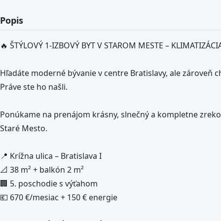
Popis
🔥 ŠTÝLOVÝ 1-IZBOVÝ BYT V STAROM MESTE – KLIMATIZÁCIA
Hľadáte moderné bývanie v centre Bratislavy, ale zároveň 
Práve ste ho našli.
Ponúkame na prenájom krásny, slnečný a kompletne zrekonštr
Staré Mesto.
📍 Krížna ulica – Bratislava I
📐 38 m² + balkón 2 m²
🏢 5. poschodie s výťahom
💶 670 €/mesiac + 150 € energie