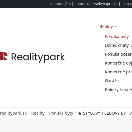
autopredám
|
autovision
|
webynapredaj
|
magazi
Reality
Ponuka byty
Domy, chaty, 
Ponuka poze
Komerčné obj
Komerčné pri
Garáže
Baličky kredit
realitypark.sk
Reality
Ponuka byty
🔥 ŠTÝLOVÝ 1-IZBOVÝ BYT 