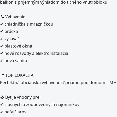
balkón s príjemným výhľadom do tichého vnútrobloku
🔧 Vybavenie:
✔ chladnička s mrazničkou
✔ práčka
✔ vysávač
✔ plastové okná
✔ nové rozvody a elektroinštalácia
✔ nová sanita
📍 TOP LOKALITA:
Perfektná občianska vybavenosť priamo pod domom – MHD,
🚫 Byt je vhodný pre:
✔ slušných a zodpovedných nájomníkov
✔ nefajčiarov