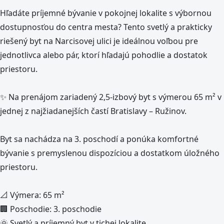
Hľadáte príjemné bývanie v pokojnej lokalite s výbornou
dostupnosťou do centra mesta? Tento svetlý a prakticky
riešený byt na Narcisovej ulici je ideálnou voľbou pre
jednotlivca alebo pár, ktorí hľadajú pohodlie a dostatok
priestoru.
✨ Na prenájom zariadený 2,5-izbový byt s výmerou 65 m² v
jednej z najžiadanejších častí Bratislavy – Ružinov.
Byt sa nachádza na 3. poschodí a ponúka komfortné
bývanie s premyslenou dispozíciou a dostatkom úložného
priestoru.
📐 Výmera: 65 m²
🏢 Poschodie: 3. poschodie
🌞 Svetlý a príjemný byt v tichej lokalite