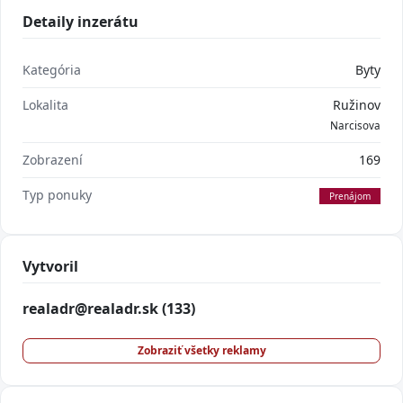
Detaily inzerátu
Kategória
Byty
Lokalita
Ružinov
Narcisova
Zobrazení
169
Typ ponuky
Prenájom
Vytvoril
realadr@realadr.sk
(133)
Zobraziť všetky reklamy