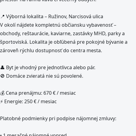
📍 Výborná lokalita – Ružinov, Narcisová ulica
V okolí nájdete kompletnú občiansku vybavenosť –
obchody, reštaurácie, kaviarne, zastávky MHD, parky a
športoviská. Lokalita je obľúbená pre pokojné bývanie a
zároveň rýchlu dostupnosť do centra mesta.
👤 Byt je vhodný pre jednotlivca alebo pár.
🚫 Domáce zvieratá nie sú povolené.
💰 Cena prenájmu: 670 € / mesiac
⚡ Energie: 250 € / mesiac
Platobné podmienky pri podpise nájomnej zmluvy:
• 1 mesačné nájomné vopred