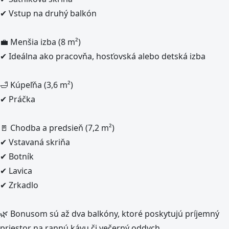
✔ Vstup na druhý balkón
💼 Menšia izba (8 m²)
✔ Ideálna ako pracovňa, hosťovská alebo detská izba
🛁 Kúpeľňa (3,6 m²)
✔ Práčka
🚪 Chodba a predsieň (7,2 m²)
✔ Vstavaná skriňa
✔ Botník
✔ Lavica
✔ Zrkadlo
🌿 Bonusom sú až dva balkóny, ktoré poskytujú príjemný
priestor na rannú kávu či večerný oddych.