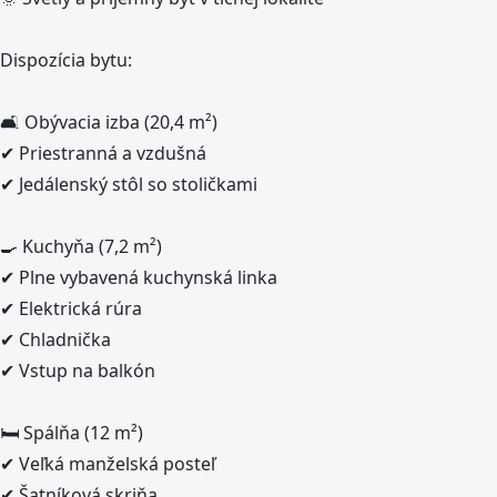
Dispozícia bytu:
🛋 Obývacia izba (20,4 m²)
✔ Priestranná a vzdušná
✔ Jedálenský stôl so stoličkami
🍳 Kuchyňa (7,2 m²)
✔ Plne vybavená kuchynská linka
✔ Elektrická rúra
✔ Chladnička
✔ Vstup na balkón
🛏 Spálňa (12 m²)
✔ Veľká manželská posteľ
✔ Šatníková skriňa