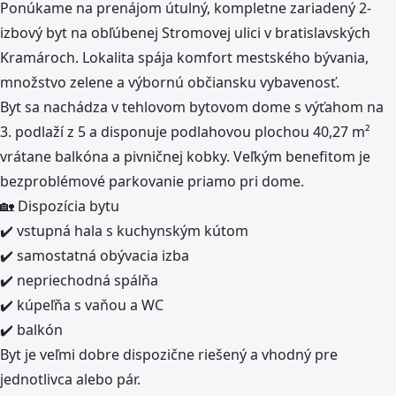
Ponúkame na prenájom útulný, kompletne zariadený 2-
izbový byt na obľúbenej Stromovej ulici v bratislavských
Kramároch. Lokalita spája komfort mestského bývania,
množstvo zelene a výbornú občiansku vybavenosť.
Byt sa nachádza v tehlovom bytovom dome s výťahom na
3. podlaží z 5 a disponuje podlahovou plochou 40,27 m²
vrátane balkóna a pivničnej kobky. Veľkým benefitom je
bezproblémové parkovanie priamo pri dome.
🏡 Dispozícia bytu
✔️ vstupná hala s kuchynským kútom
✔️ samostatná obývacia izba
✔️ nepriechodná spálňa
✔️ kúpeľňa s vaňou a WC
✔️ balkón
Byt je veľmi dobre dispozične riešený a vhodný pre
jednotlivca alebo pár.