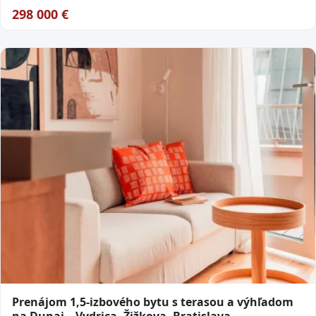
298 000
€
Prenájom 1,5-izbového bytu s terasou a výhľadom