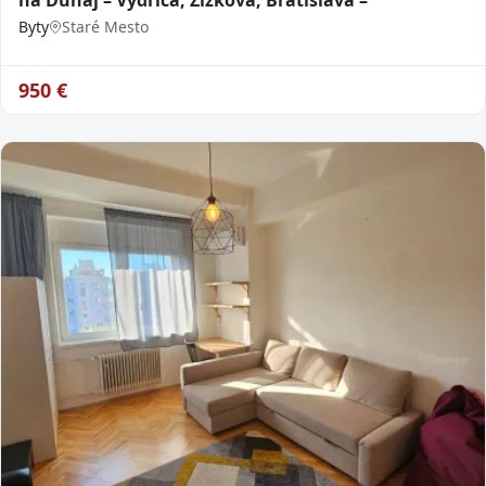
na Dunaj – Vydrica, Žižkova, Bratislava –
Byty
Staré Mesto
950
€