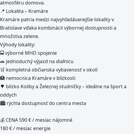
atmosféru domova.
📍 Lokalita – Kramáre
Kramáre patria medzi najvyhľadávanejšie lokality v
Bratislave vďaka kombinácii výbornej dostupnosti a
množstva zelene.
Výhody lokality:
🚍 výborné MHD spojenie
🚗 jednoduchý výjazd na diaľnicu
🛒 kompletná občianska vybavenosť v okolí
🏥 nemocnica Kramáre v blízkosti
🌳 blízko Koliby a Železnej studničky – ideálne na šport a
oddych
🏙️ rýchla dostupnosť do centra mesta
💰 CENA 590 € / mesiac nájomné
180 € / mesiac energie