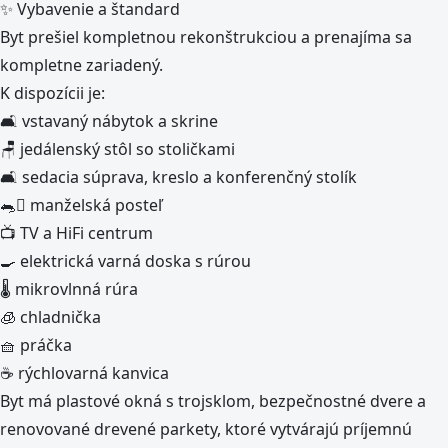
✨ Vybavenie a štandard
Byt prešiel kompletnou rekonštrukciou a prenajíma sa
kompletne zariadený.
K dispozícii je:
🛋️ vstavaný nábytok a skrine
🪑 jedálenský stôl so stoličkami
🛋️ sedacia súprava, kreslo a konferenčný stolík
🐀󃸏 manželská posteľ
📺 TV a HiFi centrum
🍳 elektrická varná doska s rúrou
🌡️ mikrovlnná rúra
🧊 chladnička
🧺 práčka
☕ rýchlovarná kanvica
Byt má plastové okná s trojsklom, bezpečnostné dvere a
renovované drevené parkety, ktoré vytvárajú príjemnú