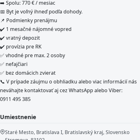
➡️ Spolu: 770 € / mesiac
📅 Byt je voľný ihneď podľa dohody.
📌 Podmienky prenájmu
✔️ 1 mesačné nájomné vopred
✔️ vratný depozit
✔️ provízia pre RK
✅ vhodné pre max. 2 osoby
✅ nefajčiari
✅ bez domácich zvierat
📞 V prípade záujmu o obhliadku alebo viac informácií nás
neváhajte kontaktovať aj cez WhatsApp alebo Viber:
0911 495 385
Umiestnenie
Staré Mesto, Bratislava I, Bratislavský kraj, Slovensko