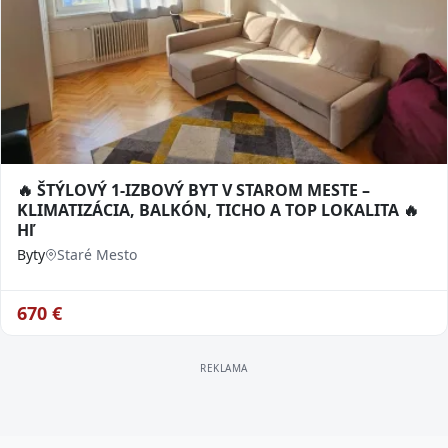
🔥 ŠTÝLOVÝ 1-IZBOVÝ BYT V STAROM MESTE –
KLIMATIZÁCIA, BALKÓN, TICHO A TOP LOKALITA 🔥
Hľ
Byty
Staré Mesto
670
€