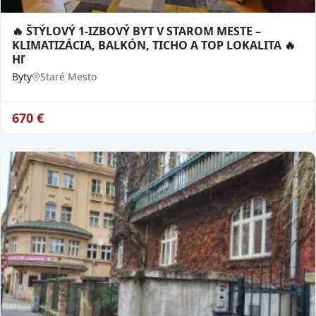
🔥 ŠTÝLOVÝ 1-IZBOVÝ BYT V STAROM MESTE –
KLIMATIZÁCIA, BALKÓN, TICHO A TOP LOKALITA 🔥
Hľ
Byty
Staré Mesto
670
€