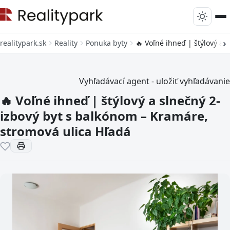
realitypark.sk
Reality
Ponuka byty
🔥 Voľné ihneď | štýlový a 
Vyhľadávací agent - uložiť vyhľadávanie
🔥 Voľné ihneď | štýlový a slnečný 2-
izbový byt s balkónom – Kramáre,
stromová ulica Hľadá