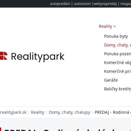
autopredám
|
autovision
|
webynapredaj
|
magazi
Reality
Ponuka byty
Domy, chaty, 
Ponuka poze
Komerčné obj
Komerčné pri
Garáže
Baličky kredit
realitypark.sk
Reality
Domy, chaty, chalupy
PREDAJ - Rodinná 