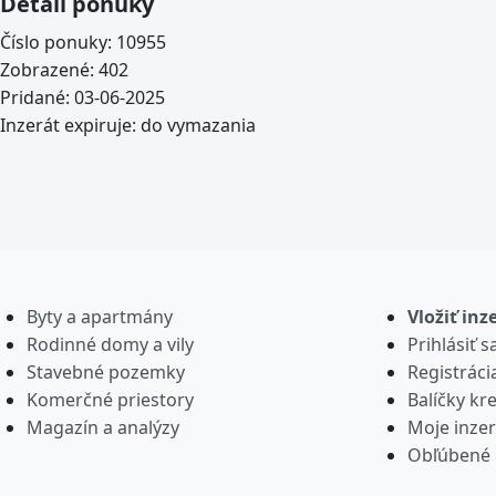
Detail ponuky
Číslo ponuky:
10955
Zobrazené:
402
Pridané:
03-06-2025
Inzerát expiruje:
do vymazania
Byty a apartmány
Vložiť inz
Rodinné domy a vily
Prihlásiť s
Stavebné pozemky
Registráci
Komerčné priestory
Balíčky kre
Magazín a analýzy
Moje inzer
Obľúbené 