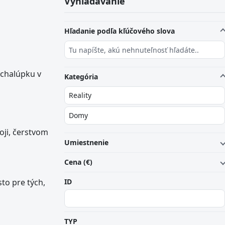
Vyhľadávanie
Hľadanie podľa kľúčového slova
 chalúpku v
Kategória
oji, čerstvom
Umiestnenie
Cena (€)
to pre tých,
ID
TYP