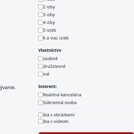
2 izby
3 izby
4 izby
5 izieb
6 a viac izieb
Vlastníctvo
osobné
družstevné
iné
Inzerent:
ývanie.
Realitná kancelária
Súkromná osoba
iba s obrázkami
iba s videom