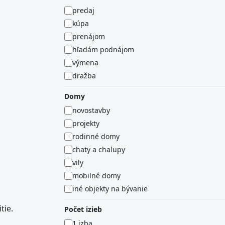
predaj
kúpa
prenájom
hľadám podnájom
výmena
dražba
Domy
novostavby
projekty
rodinné domy
chaty a chalupy
vily
mobilné domy
iné objekty na bývanie
tie.
Počet izieb
1 izba