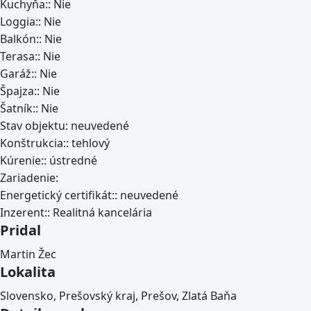
Kuchyňa::
Nie
Loggia::
Nie
Balkón::
Nie
Terasa::
Nie
Garáž::
Nie
Špajza::
Nie
Šatník::
Nie
Stav objektu:
neuvedené
Konštrukcia::
tehlový
Kúrenie::
ústredné
Zariadenie:
Energetický certifikát::
neuvedené
Inzerent::
Realitná kancelária
Pridal
Martin Žec
Lokalita
Slovensko, Prešovský kraj, Prešov, Zlatá Baňa