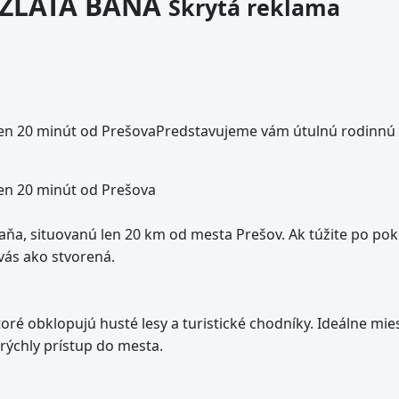
- ZLATÁ BAŇA
Skrytá reklama
, len 20 minút od PrešovaPredstavujeme vám útulnú rodinnú
 len 20 minút od Prešova
ňa, situovanú len 20 km od mesta Prešov. Ak túžite po pok
vás ako stvorená.
é obklopujú husté lesy a turistické chodníky. Ideálne mies
rýchly prístup do mesta.