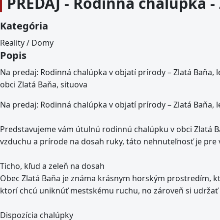
PREDAJ - Rodinná chalúpka 
Kategória
Reality / Domy
Popis
Na predaj: Rodinná chalúpka v objatí prírody – Zlatá Baňa
obci Zlatá Baňa, situova
Na predaj: Rodinná chalúpka v objatí prírody – Zlatá Baňa,
Predstavujeme vám útulnú rodinnú chalúpku v obci Zlatá Ba
vzduchu a prírode na dosah ruky, táto nehnuteľnosť je pre 
Ticho, kľud a zeleň na dosah
Obec Zlatá Baňa je známa krásnym horským prostredím, ktor
ktorí chcú uniknúť mestskému ruchu, no zároveň si udržať 
Dispozícia chalúpky