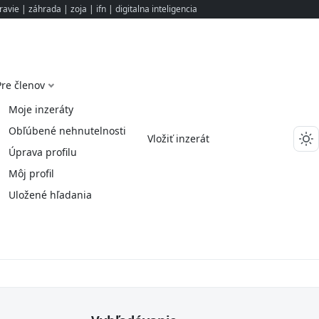
ravie
|
záhrada
|
zoja
|
ifn
|
digitalna inteligencia
Pre členov
Moje inzeráty
Obľúbené nehnutelnosti
Vložiť inzerát
Úprava profilu
Môj profil
Uložené hľadania