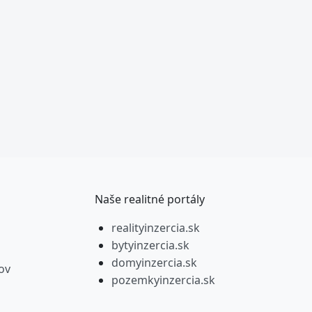
Naše realitné portály
realityinzercia.sk
bytyinzercia.sk
domyinzercia.sk
ov
pozemkyinzercia.sk