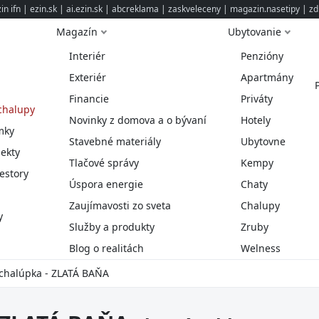
n ifn
|
ezin.sk
|
ai.ezin.sk
|
abcreklama
|
zaskveleceny
|
magazin.nasetipy
|
zd
Magazín
Ubytovanie
Interiér
Penzióny
Exteriér
Apartmány
Financie
Priváty
chalupy
Novinky z domova a o bývaní
Hotely
mky
Stavebné materiály
Ubytovne
ekty
Tlačové správy
Kempy
estory
Úspora energie
Chaty
Zaujímavosti zo sveta
Chalupy
y
Služby a produkty
Zruby
Blog o realitách
Welness
chalúpka - ZLATÁ BAŇA