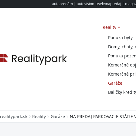
autopredám
|
autovision
|
webynapredaj
|
magazi
Reality
Ponuka byty
Domy, chaty, 
Ponuka poze
Komerčné obj
Komerčné pri
Garáže
Baličky kredit
realitypark.sk
Reality
Garáže
NA PREDAJ PARKOVACIE STÁTIE