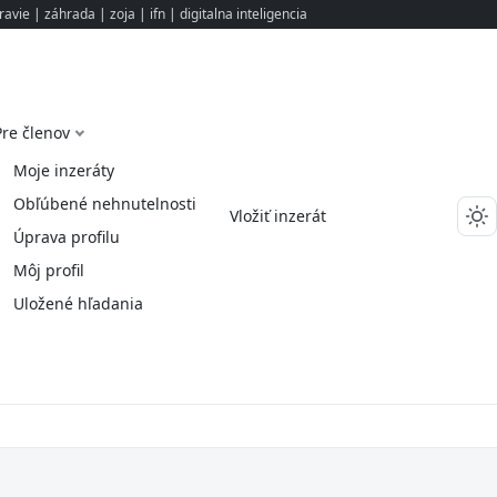
ravie
|
záhrada
|
zoja
|
ifn
|
digitalna inteligencia
Pre členov
Moje inzeráty
Obľúbené nehnutelnosti
Vložiť inzerát
Úprava profilu
Môj profil
Uložené hľadania