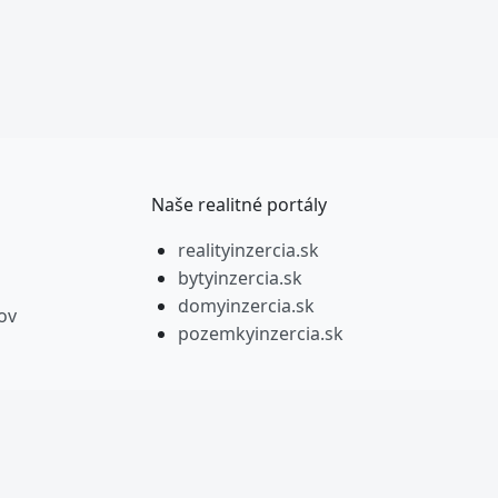
Naše realitné portály
realityinzercia.sk
bytyinzercia.sk
domyinzercia.sk
ov
pozemkyinzercia.sk