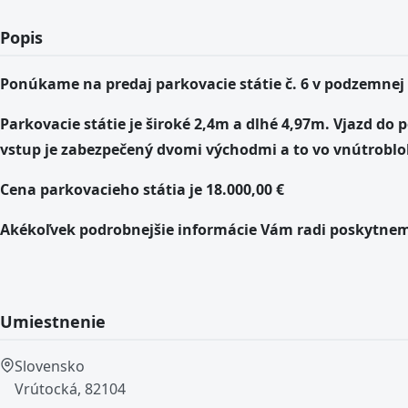
Popis
Ponúkame na predaj parkovacie státie č. 6 v podzemnej g
Parkovacie státie je široké 2,4m a dlhé 4,97m. Vjazd d
vstup je zabezpečený dvomi východmi a to vo vnútrobl
Cena parkovacieho státia je 18.000,00 €
Akékoľvek podrobnejšie informácie Vám radi poskytnem
Umiestnenie
Slovensko
Vrútocká, 82104