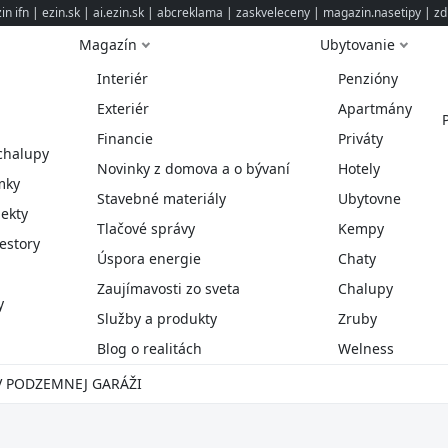
n ifn
|
ezin.sk
|
ai.ezin.sk
|
abcreklama
|
zaskveleceny
|
magazin.nasetipy
|
zd
Magazín
Ubytovanie
Interiér
Penzióny
Exteriér
Apartmány
Financie
Priváty
chalupy
Novinky z domova a o bývaní
Hotely
mky
Stavebné materiály
Ubytovne
ekty
Tlačové správy
Kempy
estory
Úspora energie
Chaty
Zaujímavosti zo sveta
Chalupy
y
Služby a produkty
Zruby
Blog o realitách
Welness
 V PODZEMNEJ GARÁŽI