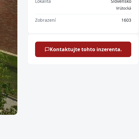
Lokalita
Slovensko
Vrútocká
Zobrazení
1603
Kontaktujte tohto inzerenta.