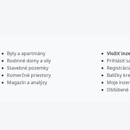
Byty a apartmány
Vložiť inz
Rodinné domy a vily
Prihlásiť s
Stavebné pozemky
Registráci
Komerčné priestory
Balíčky kre
Magazín a analýzy
Moje inzer
Obľúbené 