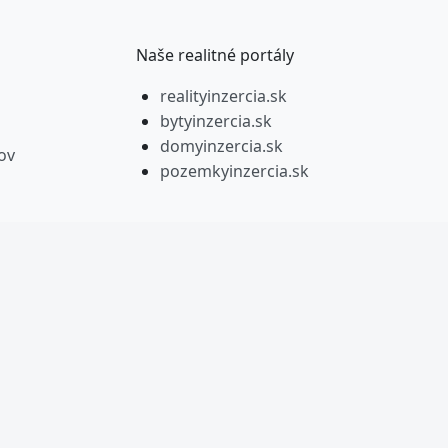
Naše realitné portály
realityinzercia.sk
bytyinzercia.sk
domyinzercia.sk
ov
pozemkyinzercia.sk
y mediálny dom. Všetky práva vyhradené.
t.