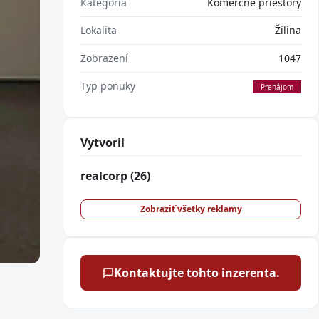
Kategória
Komerčné priestory
Lokalita
Žilina
Zobrazení
1047
Typ ponuky
Prenájom
Vytvoril
realcorp
(26)
Zobraziť všetky reklamy
Kontaktujte tohto inzerenta.