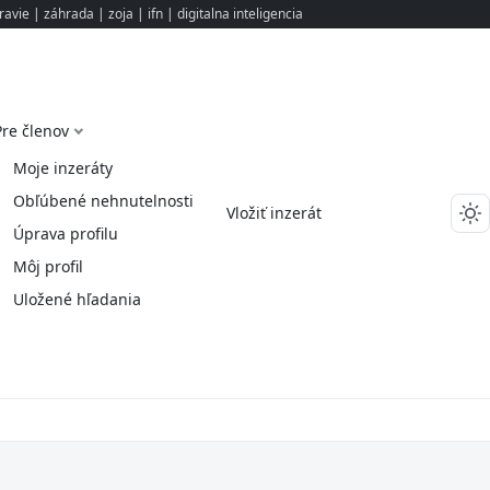
ravie
|
záhrada
|
zoja
|
ifn
|
digitalna inteligencia
Pre členov
Moje inzeráty
Obľúbené nehnutelnosti
Vložiť inzerát
Úprava profilu
Môj profil
Uložené hľadania