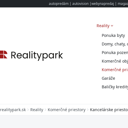
autopredám
|
autovision
|
webynapredaj
|
magazi
Reality
Ponuka byty
Domy, chaty, 
Ponuka poze
Komerčné obj
Komerčné pri
Garáže
Baličky kredit
realitypark.sk
Reality
Komerčné priestory
Kancelárske priesto