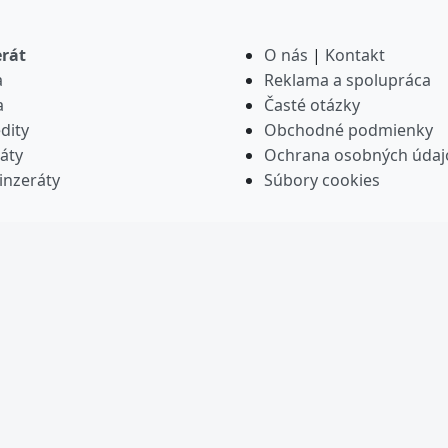
erát
O nás
|
Kontakt
a
Reklama a spolupráca
a
Časté otázky
dity
Obchodné podmienky
áty
Ochrana osobných údaj
inzeráty
Súbory cookies
iete webportaly.sk | Rodina prémiových portálov a digitáln
 Powered by AZOIA AI. Inteligentné technológie a správa dá