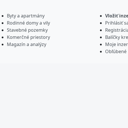
Byty a apartmány
Vložiť inz
Rodinné domy a vily
Prihlásiť s
Stavebné pozemky
Registráci
Komerčné priestory
Balíčky kre
Magazín a analýzy
Moje inzer
Obľúbené 
© 2015-2026 realitypark.sk – projekt s
⚡