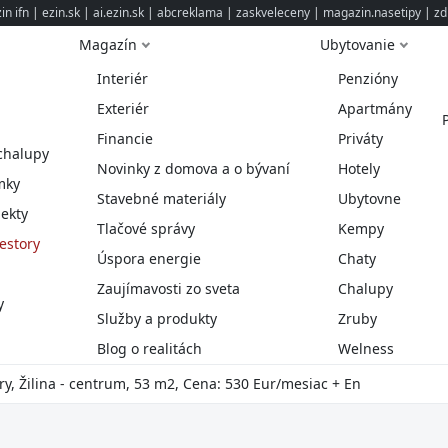
n ifn
|
ezin.sk
|
ai.ezin.sk
|
abcreklama
|
zaskveleceny
|
magazin.nasetipy
|
zd
Magazín
Ubytovanie
Interiér
Penzióny
Exteriér
Apartmány
Financie
Priváty
chalupy
Novinky z domova a o bývaní
Hotely
mky
Stavebné materiály
Ubytovne
ekty
Tlačové správy
Kempy
estory
Úspora energie
Chaty
Zaujímavosti zo sveta
Chalupy
y
Služby a produkty
Zruby
Blog o realitách
Welness
ry, Žilina - centrum, 53 m2, Cena: 530 Eur/mesiac + En