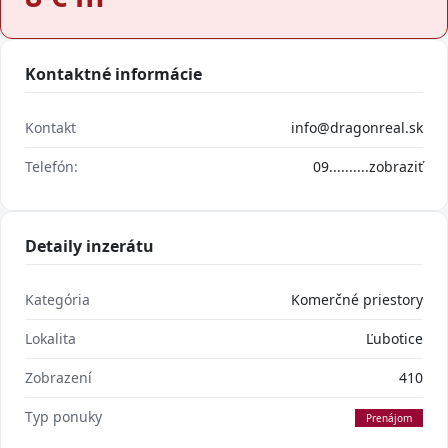
Kontaktné informácie
Kontakt
info@dragonreal.sk
Telefón:
09..........
zobraziť
Detaily inzerátu
Kategória
Komerčné priestory
Lokalita
Ľubotice
Zobrazení
410
Typ ponuky
Prenájom