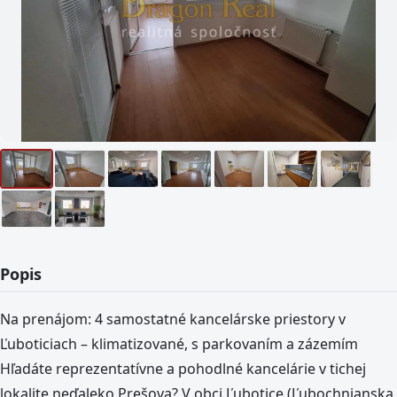
Popis
Na prenájom: 4 samostatné kancelárske priestory v
Ľuboticiach – klimatizované, s parkovaním a zázemím
Hľadáte reprezentatívne a pohodlné kancelárie v tichej
lokalite neďaleko Prešova? V obci Ľubotice (Ľubochnianska