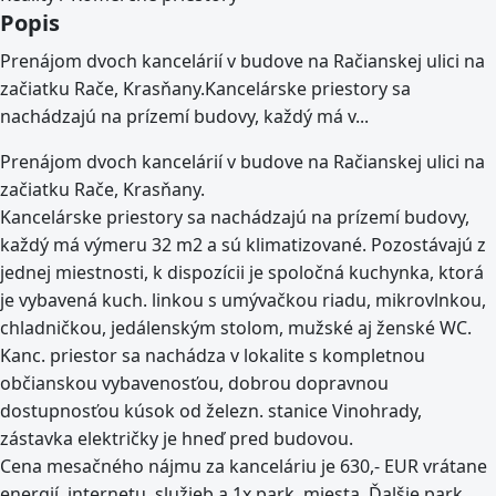
Popis
Prenájom dvoch kancelárií v budove na Račianskej ulici na
začiatku Rače, Krasňany.Kancelárske priestory sa
nachádzajú na prízemí budovy, každý má v...
Prenájom dvoch kancelárií v budove na Račianskej ulici na
začiatku Rače, Krasňany.
Kancelárske priestory sa nachádzajú na prízemí budovy,
každý má výmeru 32 m2 a sú klimatizované. Pozostávajú z
jednej miestnosti, k dispozícii je spoločná kuchynka, ktorá
je vybavená kuch. linkou s umývačkou riadu, mikrovlnkou,
chladničkou, jedálenským stolom, mužské aj ženské WC.
Kanc. priestor sa nachádza v lokalite s kompletnou
občianskou vybavenosťou, dobrou dopravnou
dostupnosťou kúsok od železn. stanice Vinohrady,
zástavka električky je hneď pred budovou.
Cena mesačného nájmu za kanceláriu je 630,- EUR vrátane
energií, internetu, služieb a 1x park. miesta. Ďalšie park.