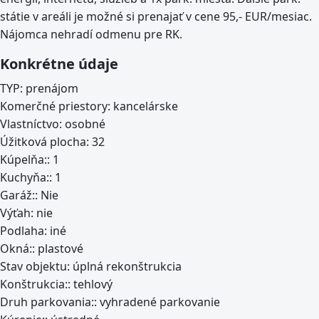
státie v areáli je možné si prenajať v cene 95,- EUR/mesiac.
Nájomca nehradí odmenu pre RK.
Konkrétne údaje
TYP:
prenájom
Komerčné priestory:
kancelárske
Vlastníctvo:
osobné
Úžitková plocha:
32
Kúpelňa::
1
Kuchyňa::
1
Garáž::
Nie
Výťah:
nie
Podlaha:
iné
Okná::
plastové
Stav objektu:
úplná rekonštrukcia
Konštrukcia::
tehlový
Druh parkovania::
vyhradené parkovanie