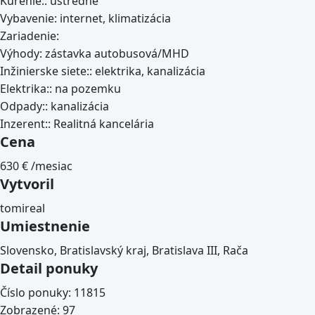
Kúrenie::
ústredné
Vybavenie:
internet, klimatizácia
Zariadenie:
Výhody:
zástavka autobusová/MHD
Inžinierske siete::
elektrika, kanalizácia
Elektrika::
na pozemku
Odpady::
kanalizácia
Inzerent::
Realitná kancelária
Cena
630
€ /mesiac
Vytvoril
tomireal
Umiestnenie
Slovensko, Bratislavský kraj, Bratislava III, Rača
Detail ponuky
Číslo ponuky:
11815
Zobrazené:
97