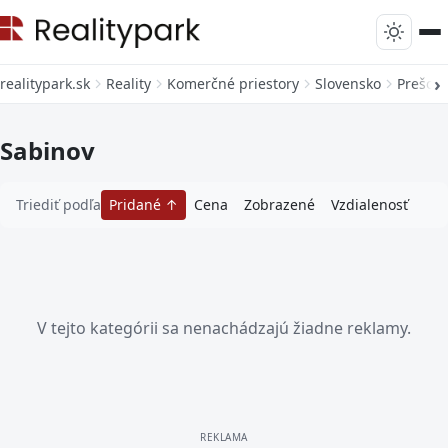
realitypark.sk
Reality
Komerčné priestory
Slovensko
Prešovs
Sabinov
Triediť podľa
Pridané
Cena
Zobrazené
Vzdialenosť
V tejto kategórii sa nenachádzajú žiadne reklamy.