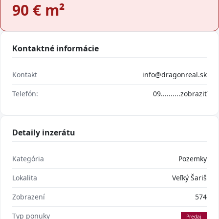
90
€ m²
Kontaktné informácie
Kontakt
info@dragonreal.sk
Telefón:
09..........
zobraziť
Detaily inzerátu
Kategória
Pozemky
Lokalita
Veľký Šariš
Zobrazení
574
Typ ponuky
Predaj