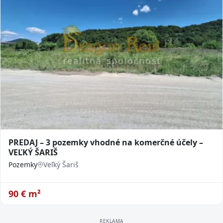
PREDAJ – 3 pozemky vhodné na komerčné účely –
VEĽKÝ ŠARIŠ
Pozemky
Veľký Šariš
90
€ m²