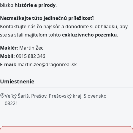
blízko
histórie a prírody
.
Nezmeškajte túto jedinečnú príležitosť!
Kontaktujte nás čo najskôr a dohodnite si obhliadku, aby
ste sa stali majiteľom tohto
exkluzívneho pozemku
.
Maklér:
Martin Žec
Mobil:
0915 882 346
E-mail:
martin.zec@dragonreal.sk
Umiestnenie
Veľký Šariš, Prešov, Prešovský kraj, Slovensko
08221