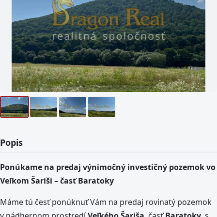
Popis
Ponúkame na predaj výnimočný investičný pozemok vo
Veľkom Šariši – časť Baratoky
Máme tú česť ponúknuť Vám na predaj rovinatý pozemok
v nádhernom prostredí
Veľkého Šariša
, časť
Baratoky
. s