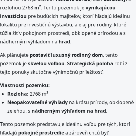
rozlohou 2768
m²
. Tento pozemok je
vynikajúcou
investíciou
pre budúcich majiteľov, ktorí hľadajú ideálnu
lokalitu pre investičnú výstavbu, ale aj pre rodiny, ktoré
túžia žiť v pokojnom prostredí, obklopené prírodou a s
nádherným výhľadom na
hrad
.
Ak plánujete
postaviť luxusný rodinný dom
, tento
pozemok je
skvelou voľbou
.
Strategická poloha
robí z
tejto ponuky skutočne výnimočnú príležitosť.
Vlastnosti pozemku:
Rozloha:
2768 m²
Neopakovateľné výhľady
na krásu prírody, obklopené
zeleňou, s
nádherným výhľadom na hrad
.
Tento pozemok predstavuje ideálnu voľbu pre tých, ktorí
hľadajú
pokojné prostredie
a zároveň chcú byť