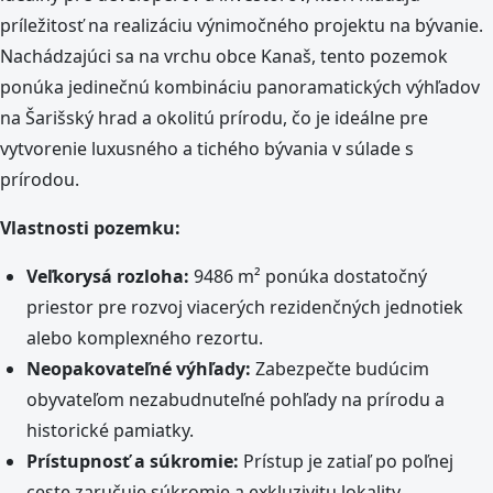
príležitosť na realizáciu výnimočného projektu na bývanie.
Nachádzajúci sa na vrchu obce Kanaš, tento pozemok
ponúka jedinečnú kombináciu panoramatických výhľadov
na Šarišský hrad a okolitú prírodu, čo je ideálne pre
vytvorenie luxusného a tichého bývania v súlade s
prírodou.
Vlastnosti pozemku:
Veľkorysá rozloha:
9486 m² ponúka dostatočný
priestor pre rozvoj viacerých rezidenčných jednotiek
alebo komplexného rezortu.
Neopakovateľné výhľady:
Zabezpečte budúcim
obyvateľom nezabudnuteľné pohľady na prírodu a
historické pamiatky.
Prístupnosť a súkromie:
Prístup je zatiaľ po poľnej
ceste zaručuje súkromie a exkluzivitu lokality.