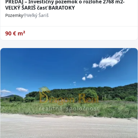
PREDAJ – Investičný pozemok o rozlohe 2768 m2-
VEĽKÝ ŠARIŠ časť BARATOKY
Pozemky
Veľký Šariš
90
€ m²