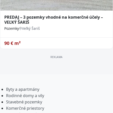
PREDAJ – 3 pozemky vhodné na komerčné účely –
VEĽKÝ ŠARIŠ
Pozemky
Veľký Šariš
90
€ m²
Byty a apartmány
Rodinné domy a vily
Stavebné pozemky
Komerčné priestory