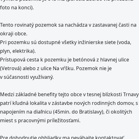
foto na konci).
Tento rovinatý pozemok sa nachádza v zastavanej časti na
okraji obce.
Pri pozemku sú dostupné všetky inžinierske siete (voda,
plyn, elektrika).
Prístupová cesta k pozemku je betónová z hlavnej ulice
(Vetrová) alebo z ulice Na vŕšku. Pozemok nie je
v súčasnosti využívaný.
Medzi základné benefity tejto obce v tesnej blízkosti Trnavy
patrí kľudná lokalita v zástavbe nových rodinných domov, s
napojením na diaľnicu (45min. do Bratislavy), či okolitých
miest s pracovnými príležitosťami.
Pre dohodnutie obhliadky ma neváhajte kontaktovať