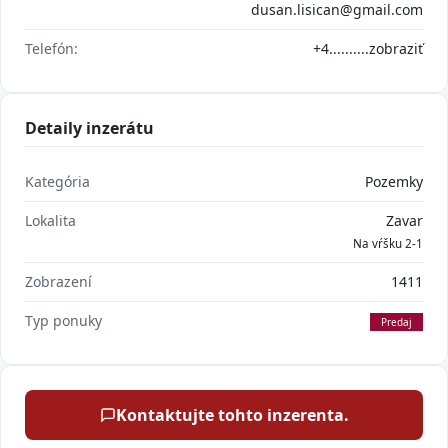
dusan.lisican@gmail.com
Telefón:
+4..........
zobraziť
Detaily inzerátu
Kategória
Pozemky
Lokalita
Zavar
Na vŕšku 2-1
Zobrazení
1411
Typ ponuky
Predaj
Kontaktujte tohto inzerenta.