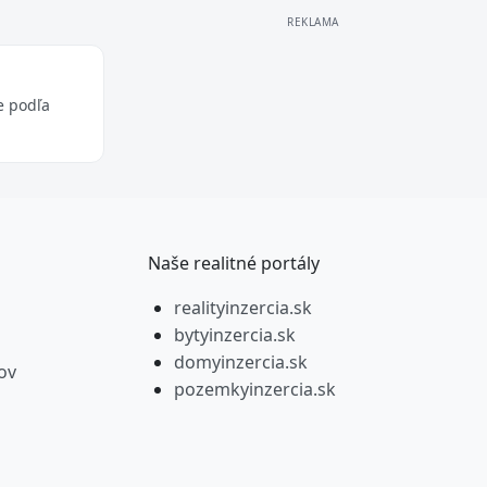
e podľa
Naše realitné portály
realityinzercia.sk
bytyinzercia.sk
domyinzercia.sk
ov
pozemkyinzercia.sk