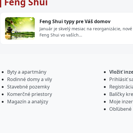
Feng Shui
Feng Shui typy pre Váš domov
Január je skvelý mesiac na reorganizácie, nové
Feng Shui vo vaších...
Byty a apartmány
Vložiť inz
Rodinné domy a vily
Prihlásiť s
Stavebné pozemky
Registráci
Komerčné priestory
Balíčky kre
Magazín a analýzy
Moje inzer
Obľúbené 