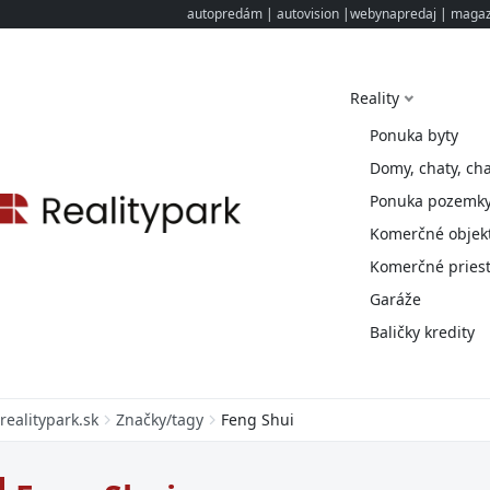
autopredám
|
autovision
|
webynapredaj
|
magazi
Reality
Ponuka byty
Domy, chaty, ch
Ponuka pozemk
Komerčné objek
Komerčné priest
Garáže
Baličky kredity
realitypark.sk
Značky/tagy
Feng Shui