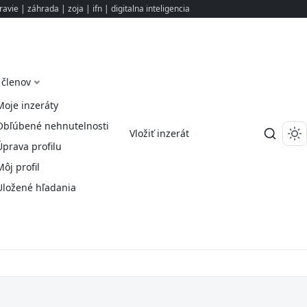
ravie
|
záhrada
|
zoja
|
ifn
|
digitalna inteligencia
 členov
Moje inzeráty
Obľúbené nehnutelnosti
Vložiť inzerát
Úprava profilu
Môj profil
Uložené hľadania