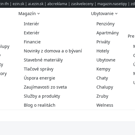
n ifn
|
ezin.sk
|
ai.ezin.sk
|
abcreklama
|
zaskveleceny
|
magazin.nasetipy
|
zd
Magazín
Ubytovanie
Interiér
Penzióny
Exteriér
Apartmány
Pre
Financie
Priváty
alupy
Novinky z domova a o bývaní
Hotely
y
Stavebné materiály
Ubytovne
ty
Tlačové správy
Kempy
ory
Úspora energie
Chaty
Zaujímavosti zo sveta
Chalupy
Služby a produkty
Zruby
Blog o realitách
Welness