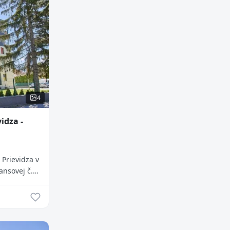
4
idza -
Prievidza v
ansovej č.
 x 2,45 m/.