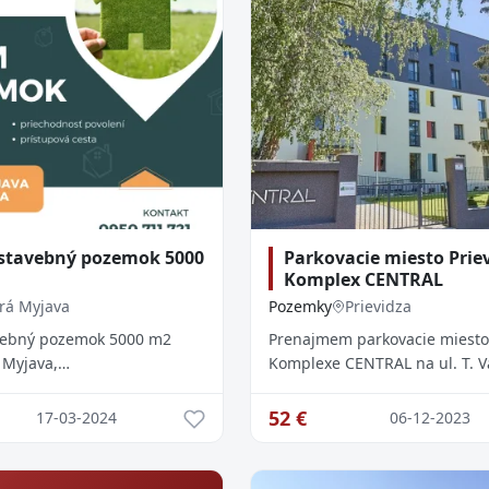
stavebný pozemok 5000
Parkovacie miesto Priev
Komplex CENTRAL
rá Myjava
Pozemky
Prievidza
vebný pozemok 5000 m2
Prenajmem parkovacie miesto 
 Myjava,
Komplexe CENTRAL na ul. T. V
lnečný, IS na pozemku alebo
531/20 o výmere 13 m2 /5,33 m
stupová cesta.
Parkovacie miesto je v centre
52
€
17-03-2024
06-12-2023