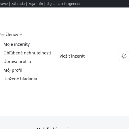
ravie
|
záhrada
|
zoja
|
ifn
|
digitalna inteligencia
Pre členov
Moje inzeráty
Obľúbené nehnutelnosti
Vložiť inzerát
Úprava profilu
Môj profil
Uložené hľadania