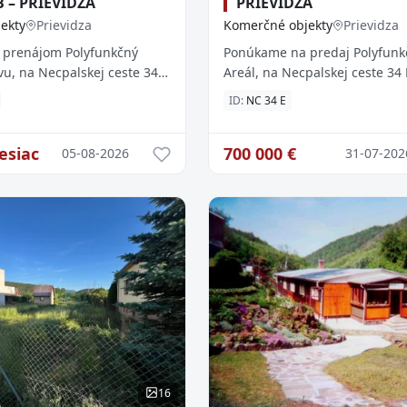
B – PRIEVIDZA
PRIEVIDZA
ekty
Prievidza
Komerčné objekty
Prievidza
prenájom Polyfunkčný
Ponúkame na predaj Polyfunkč
vu, na Necpalskej ceste 34
Areál, na Necpalskej ceste 34 
 (oproti LIDLu). Budova
v Prievidzi (oproti LIDLu). Obje
ID:
NC 34 E
možnosti využitia. Je ...
ponúka široké možnosti využiti
esiac
700 000
€
05-08-2026
31-07-202
16