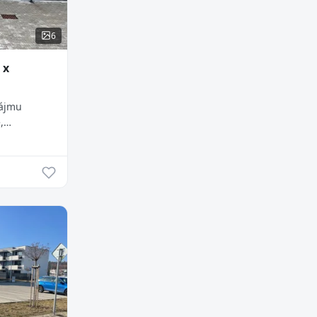
6
 x
ájmu
,
rská,
á garáž má