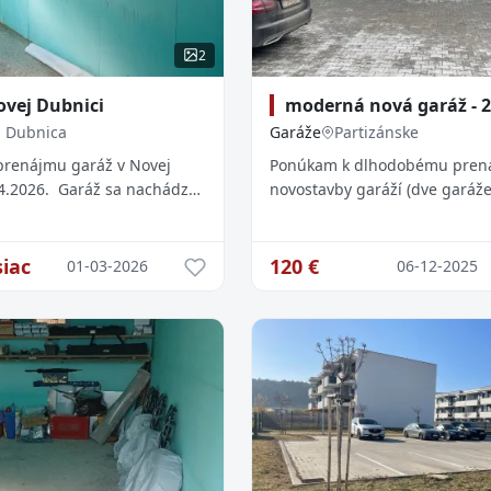
2
ovej Dubnici
moderná nová garáž - 2
 Dubnica
Garáže
Partizánske
renájmu garáž v Novej
Ponúkam k dlhodobému pren
.4.2026. Garáž sa nachádza
novostavby garáží (dve garáže
nom a Dlhými dielmi. Garáž
skolaudované) v lokalite ul. Ho
montážnou jamou a elektri
Partizánske, časť Šípok. Každ
elektronickú
iac
120
€
01-03-2026
06-12-2025