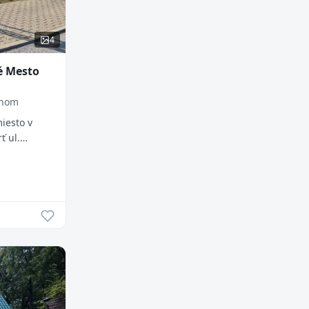
4
é Mesto
áhom
iesto v
ť ul.
 bytovky.
chu 13 m2