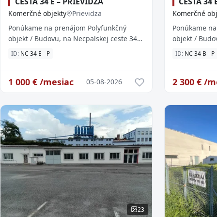
CESTA 34 E – PRIEVIDZA
CESTA 34 
Komerčné objekty
Prievidza
Komerčné obj
Ponúkame na prenájom Polyfunkčný
Ponúkame na 
objekt / Budovu, na Necpalskej ceste 34
objekt / Budo
E, v Prievidzi (oproti LIDLu). Budova
B, v Prievidzi
ID:
NC 34 E - P
ID:
NC 34 B - P
ponúka široké možnosti využitia. Je ...
ponúka široké 
1 000
€ /mesiac
2 300
€ /m
05-08-2026
23