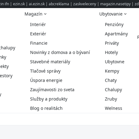
n ifn
|
ezin.sk
|
ai.ezin.sk
|
abcreklama
|
zaskveleceny
|
magazin.nasetipy
|
zd
Magazín
Ubytovanie
Interiér
Penzióny
Exteriér
Apartmány
Financie
Priváty
chalupy
Novinky z domova a o bývaní
Hotely
mky
Stavebné materiály
Ubytovne
ekty
Tlačové správy
Kempy
estory
Úspora energie
Chaty
Zaujímavosti zo sveta
Chalupy
y
Služby a produkty
Zruby
Blog o realitách
Welness