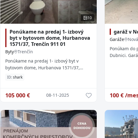
10
Ponúkame na predaj 1- izbový
garáž v N
byt v bytovom dome, Hurbanova
Garáže
Nová
1571/37, Trenčín 911 01
Ponúkam do p
Byty
Trenčín
Dubnici. Gar
Ponúkame na predaj 1- izbový byt v
štadiónom a D
bytovom dome, Hurbanova 1571/37,
nedisponuje 
Trenčín 911 01 Popis nehnuteľnosti
elektrinou ale
ID:
shark
- Plocha bytu: 30 m² - Čia
105 000
€
100
€ /mes
08-11-2025