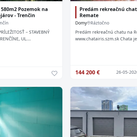
j 580m2 Pozemok na
Predám rekreačnú cha
járov - Trenčin
Remate
nčín
Domy
Ráztočno
PRÍLEŽITOSŤ – STAVEBNÝ
Predám rekreačnú chatu na R
RENČÍNE, UL.
www.chatairis.szm.sk Chata je
núkame na predaj
obývateľná. Vhodná pre počet
tavebný pozemok s výmerou
rodinu, 4 rodiny v príbuzensko
ľadávanej ...
144 200
€
26-05-202