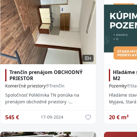
4
Trenčín prenájom OBCHODNÝ
Hľadáme 
PRIESTOR
M2
Komerčné priestory
Trenčín
Pozemky
Sta
Spoločnosť Poliklinika TN ponúka na
Hľadáme sta
prenájom obchodné priestory -
Myjava, Stará
PREDAJŇU so samostatným vstupom v
Podkylava...S
budove Polikliniky vo výmere 44 m2 - na
do 100 m, prí
545
€
20
€ m²
17-09-2024
KOMERČNÉ Ú