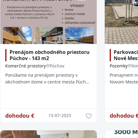
Prenájom obchodného priestoru
Parkovaci
Púchov - 143 m2
Nové Mes
Komerčné priestory
Púchov
Pozemky
No
Ponúkame na prenájom priestory v
Prenajmem no
obchodnom dome v centre mesta Púchov
Novom Meste 
s výmerou 143,34 m2 + terasa s výmerou
Hroznová č. 47
16 m2. Objekt sa nachádza vo
blízko futbal
frekventovan
dohodou
€
dohodou
15-07-2025