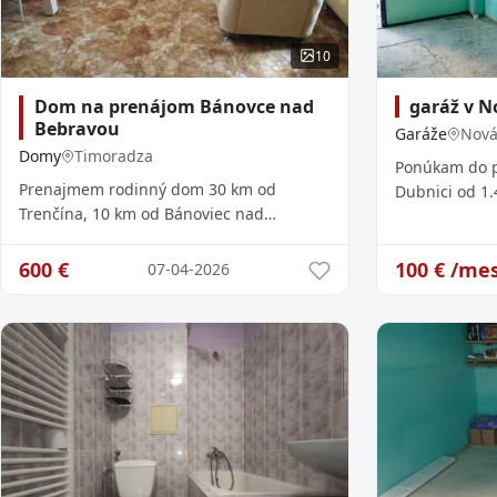
10
Dom na prenájom Bánovce nad
garáž v N
Bebravou
Garáže
Nová
Domy
Timoradza
Ponúkam do p
Prenajmem rodinný dom 30 km od
Dubnici od 1
Trenčína, 10 km od Bánoviec nad
medzi štadió
Bebravou, 18 km od Trenčianskych Teplíc.
nedisponuje 
Dom má obývačko-kuchyňu, spálňu,
600
€
100
€ /mes
07-04-2026
kúpeľňu s WC