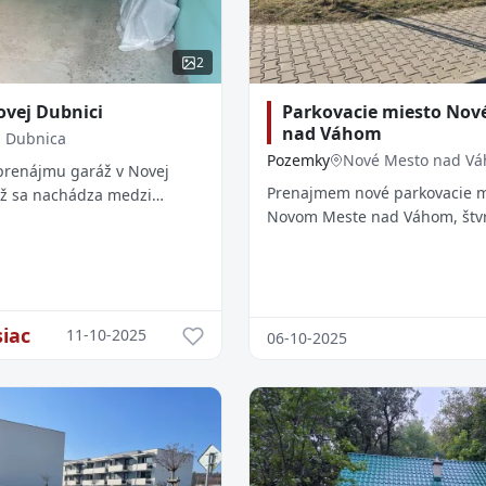
2
ovej Dubnici
Parkovacie miesto Nov
nad Váhom
 Dubnica
Pozemky
Nové Mesto nad V
renájmu garáž v Novej
Prenajmem nové parkovacie m
áž sa nachádza medzi
Novom Meste nad Váhom, štvr
lhými dielmi. Garáž
Hroznová č 47 vedľa modernej
montážnou jamou a
Miesto na parkovanie má plo
 je za
(5,33 m
iac
11-10-2025
06-10-2025