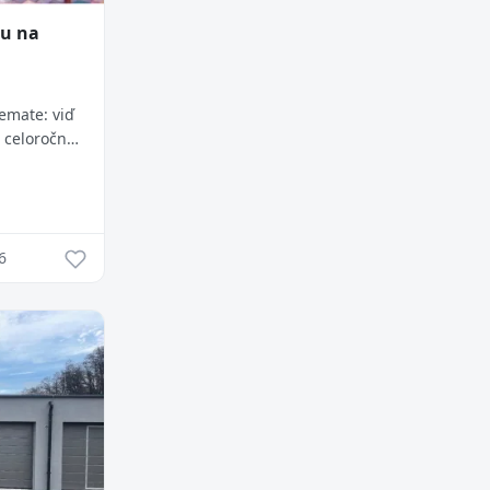
tu na
emate: viď
 celoročne
nejšiu
m v...
6