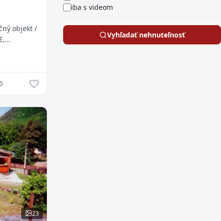
iba s videom
ný objekt /
Vyhľadať nehnuteľnosť
E,
kt / Areál
...
6
23