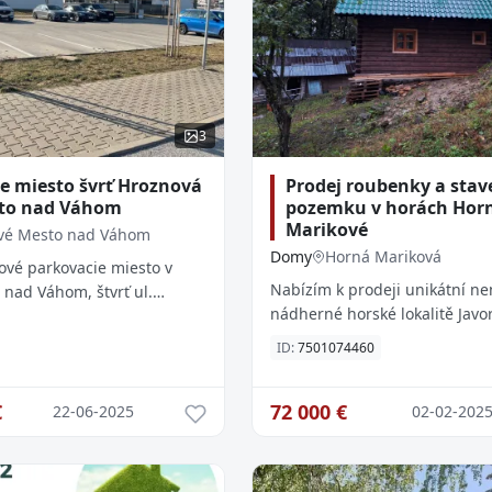
3
e miesto švrť Hroznová
Prodej roubenky a sta
to nad Váhom
pozemku v horách Hor
Marikové
vé Mesto nad Váhom
Domy
Horná Mariková
vé parkovacie miesto v
Nabízím k prodeji unikátní ne
nad Váhom, štvrť ul.
nádherné horské lokalitě Javor
 s križovatkou ul. Športová,
pouhých 10km od Českých hra
ového ihriska. Miesto má v
ID:
7501074460
Součástí prodeje je: Nově pos
hrubá
€
72 000
€
22-06-2025
02-02-202