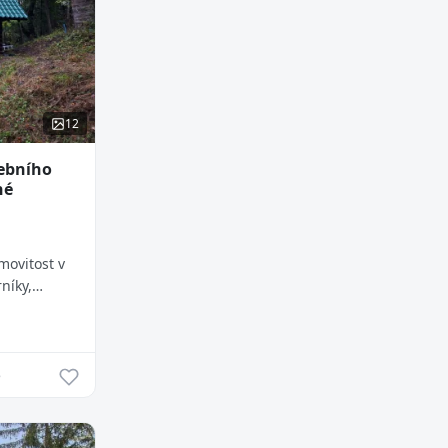
12
vebního
né
movitost v
níky,
nic.
tavená
5