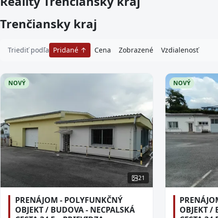
Reality Trenčiansky kraj
Trenčiansky kraj
Triediť podľa
Pridané
Cena
Zobrazené
Vzdialenosť
NOVÝ
NOVÝ
21
PRENÁJOM - POLYFUNKČNÝ
PRENÁJO
OBJEKT / BUDOVA - NECPALSKÁ
OBJEKT /