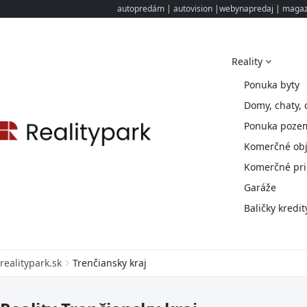
autopredám
|
autovision
|
webynapredaj
|
magazi
Reality
Ponuka byty
Domy, chaty, 
Ponuka poze
Komerčné obj
Komerčné pri
Garáže
Baličky kredit
realitypark.sk
Trenčiansky kraj