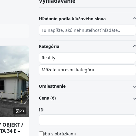
Vyhľadávanie
Hľadanie podľa kľúčového slova
Kategória
Umiestnenie
Cena (€)
ID
23
 OBJEKT /
A 34 E –
iba s obrázkami