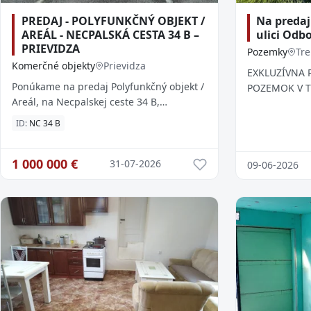
PREDAJ - POLYFUNKČNÝ OBJEKT /
Na preda
AREÁL - NECPALSKÁ CESTA 34 B –
ulici Odbo
PRIEVIDZA
Pozemky
Tre
Komerčné objekty
Prievidza
EXKLUZÍVNA 
Ponúkame na predaj Polyfunkčný objekt /
POZEMOK V T
Areál, na Necpalskej ceste 34 B,
ODBOJÁROVPo
v Prievidzi (oproti LIDLu). Objekt / Areál
atraktívny s
ID:
NC 34 B
ponúka široké možnosti využiti...
576 m² vo vyh
1 000 000
€
31-07-2026
09-06-2026