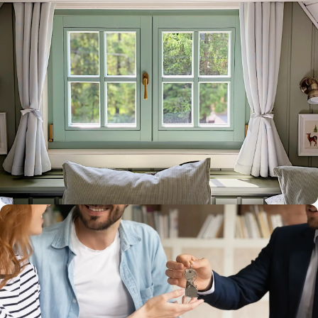
zmizne 115 000 €: Kde sa schovávajú
neviditeľné náklady?
FINANCIE
Preplácate na kúrení? Skontrolujte si sklá
na vašich oknách