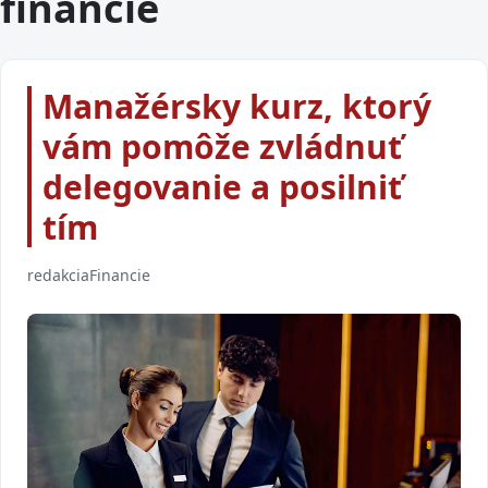
financie
Manažérsky kurz, ktorý
vám pomôže zvládnuť
delegovanie a posilniť
tím
redakcia
Financie