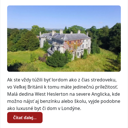
Ak ste vždy túžili byť lordom ako z čias stredoveku,
vo Veľkej Británii k tomu máte jedinečnú príležitosť.
Malá dedina West Heslerton na severe Anglicka, kde
možno nájsť aj benzínku alebo školu, vyjde podobne
ako luxusné byt či dom v Londýne.
Čítať ďalej…