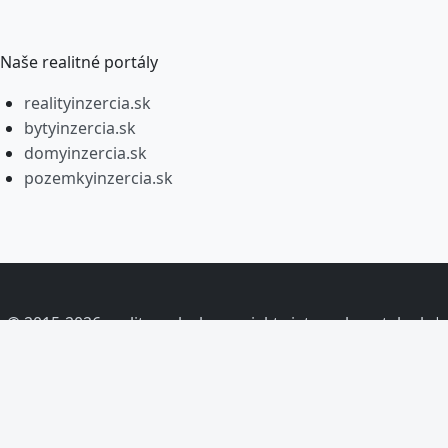
Naše realitné portály
realityinzercia.sk
bytyinzercia.sk
domyinzercia.sk
pozemkyinzercia.sk
© 2015-2026 realitypark.sk – projekt siete webportaly.sk |
Rodina prémiových portálov a digitálny mediálny dom.
Všetky práva vyhradené.
⚡ Powered by AZOIA AI. Inteligentné technológie a správa
dát.