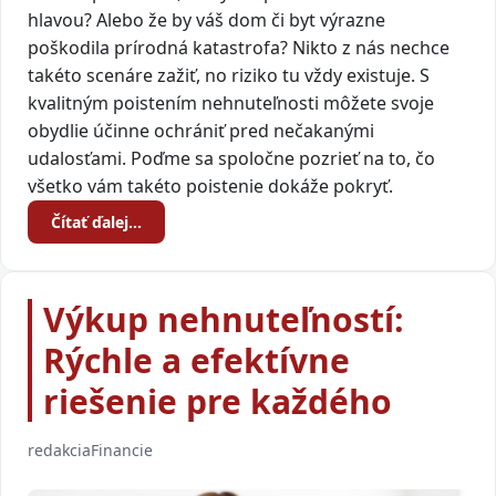
hlavou? Alebo že by váš dom či byt výrazne
poškodila prírodná katastrofa? Nikto z nás nechce
takéto scenáre zažiť, no riziko tu vždy existuje. S
kvalitným poistením nehnuteľnosti môžete svoje
obydlie účinne ochrániť pred nečakanými
udalosťami. Poďme sa spoločne pozrieť na to, čo
všetko vám takéto poistenie dokáže pokryť.
Čítať ďalej…
Výkup nehnuteľností:
Rýchle a efektívne
riešenie pre každého
redakcia
Financie