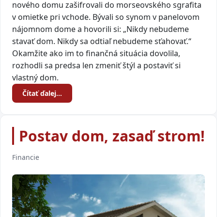
nového domu zašifrovali do morseovského sgrafita
v omietke pri vchode. Bývali so synom v panelovom
nájomnom dome a hovorili si: „Nikdy nebudeme
stavať dom. Nikdy sa odtiaľ nebudeme sťahovať.“
Okamžite ako im to finančná situácia dovolila,
rozhodli sa predsa len zmeniť štýl a postaviť si
vlastný dom.
Čítať ďalej…
Postav dom, zasaď strom!
Financie