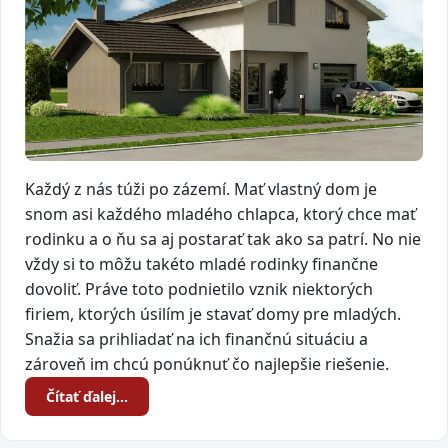
Každý z nás túži po zázemí. Mať vlastný dom je
snom asi každého mladého chlapca, ktorý chce mať
rodinku a o ňu sa aj postarať tak ako sa patrí. No nie
vždy si to môžu takéto mladé rodinky finančne
dovoliť. Práve toto podnietilo vznik niektorých
firiem, ktorých úsilím je stavať domy pre mladých.
Snažia sa prihliadať na ich finančnú situáciu a
zároveň im chcú ponúknuť čo najlepšie riešenie.
Čítať ďalej…