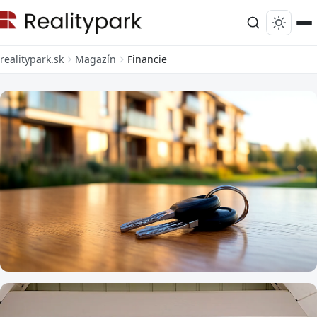
realitypark.sk
Magazín
Financie
FINANCIE
Kúpite si byt za 100 000 €, ale z účtu vám