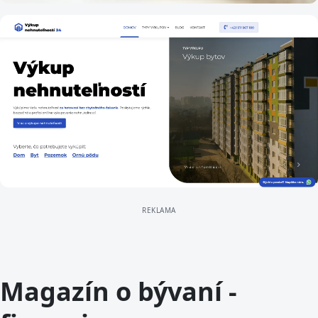
FINANCIE
Čo všetko vám ochráni poistenie
nehnuteľnosti?
FINANCIE
Výkup nehnuteľností: Rýchle a férové
riešenie pre predaj vašej nehnuteľnosti
Magazín o bývaní -