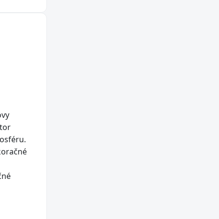
ovy
tor
mosféru.
ekoračné
čné