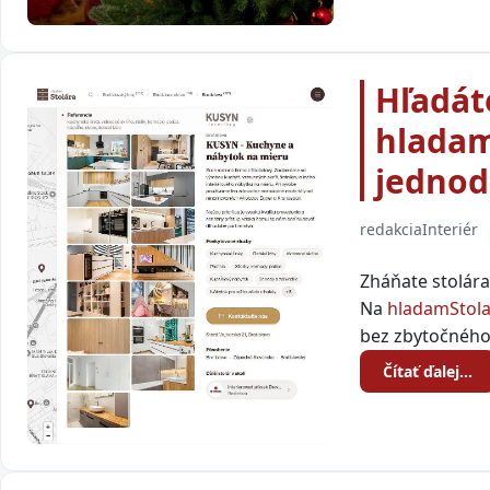
Hľadát
hladam
jedno
redakcia
Interiér
Zháňate stolár
Na
hladamStola
bez zbytočného
Čítať ďalej…