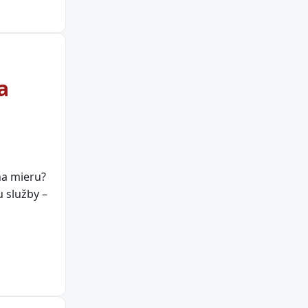
a
na mieru?
u služby –