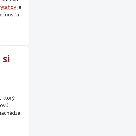
výťahov
je
ečnosť a
 si
, ktorý
novú
 nachádza