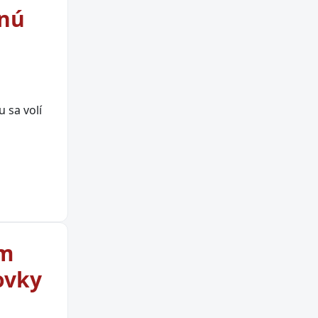
enú
 sa volí
om
ovky