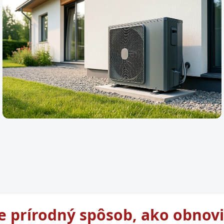
STAVEBN
 podlaha vám po dvoch rokoch
Tehla
vám u
ÚSPORA ENERGIE
Tepelné čerpadlo: Investícia do budúcnosti
alebo drahý technologický experiment?
je prírodný spôsob, ako obnovi