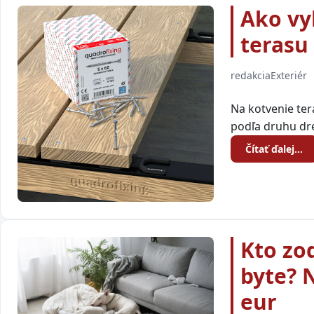
Ako vy
terasu
redakcia
Exteriér
Na kotvenie ter
podľa druhu dre
Čítať ďalej…
Kto zo
byte? 
eur