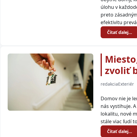
úlohu v každod
preto zásadným 
efektivitu prevá
Čítať ďalej…
Miesto,
zvoliť 
redakcia
Exteriér
Domov nie je len
nás vystihuje. 
lokalitu, nové 
stále viac ľudí
Čítať ďalej…