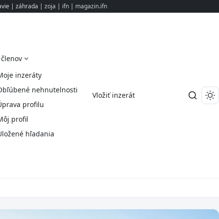
avie | záhrada |
zoja
|
ifn
|
magazin.ifn
 členov
Moje inzeráty
Obľúbené nehnutelnosti
Vložiť inzerát
Úprava profilu
Môj profil
Uložené hľadania