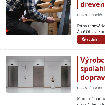
dreven
redakcia
Interiér
Dá sa renovácia
Áno! Objavte pr
Čítať ďalej…
Výrobc
spoľah
dopra
redakcia
Interiér
Moderné budovy 
obytné domy, k