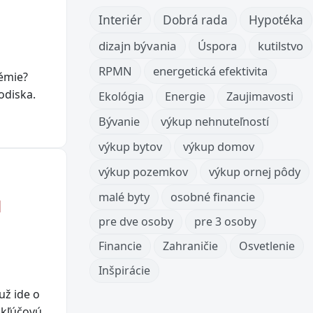
Interiér
Dobrá rada
Hypotéka
dizajn bývania
Úspora
kutilstvo
RPMN
energetická efektivita
hémie?
odiska.
Ekológia
Energie
Zaujimavosti
Bývanie
výkup nehnuteľností
výkup bytov
výkup domov
výkup pozemkov
výkup ornej pôdy
malé byty
osobné financie
u
pre dve osoby
pre 3 osoby
Financie
Zahraničie
Osvetlenie
Inšpirácie
už ide o
 kľúčovú