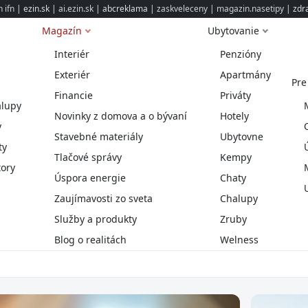
 ifn
| ezin.sk |
ai.ezin.sk
| abcreklama |
zaskveleceny
|
magazin.nasetipy
| zdr
Magazín
Ubytovanie
Interiér
Penzióny
Exteriér
Apartmány
Pre
Financie
Priváty
alupy
Novinky z domova a o bývaní
Hotely
y
Stavebné materiály
Ubytovne
ty
Tlačové správy
Kempy
ory
Úspora energie
Chaty
Zaujímavosti zo sveta
Chalupy
Služby a produkty
Zruby
Blog o realitách
Welness