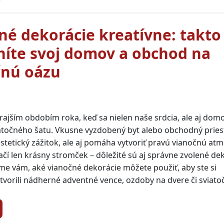
né dekorácie kreatívne: takto
íte svoj domov a obchod na
čnú oázu
rajším obdobím roka, keď sa nielen naše srdcia, ale aj dom
iatočného šatu. Vkusne vyzdobený byt alebo obchodný pries
estetický zážitok, ale aj pomáha vytvoriť pravú vianočnú at
ačí len krásny stromček – dôležité sú aj správne zvolené d
e vám, aké vianočné dekorácie môžete použiť, aby ste si
tvorili nádherné adventné vence, ozdoby na dvere či sviato