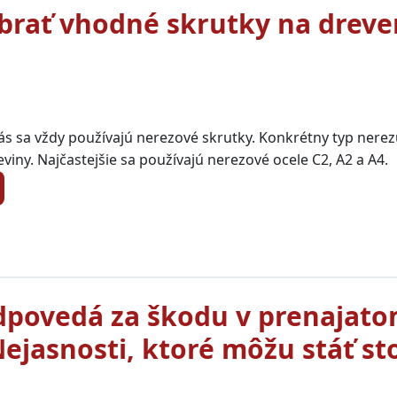
brať vhodné skrutky na drev
ás sa vždy používajú nerezové skrutky. Konkrétny typ nerezu
viny. Najčastejšie sa používajú nerezové ocele C2, A2 a A4.
dpovedá za škodu v prenajat
Nejasnosti, ktoré môžu stáť st