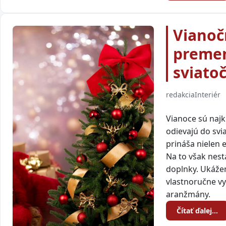
Vianoč
premen
sviato
redakcia
Interiér
Vianoce sú najk
odievajú do sv
prináša nielen 
Na to však nest
doplnky. Ukážem
vlastnoručne vy
aranžmány.
Čítať ďalej…