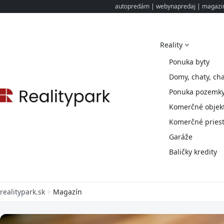
autopredám
|
webynapredaj
|
magazin
Reality
Ponuka byty
Domy, chaty, ch
Ponuka pozemk
Komerčné objek
Komerčné priest
Garáže
Baličky kredity
realitypark.sk
Magazín