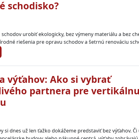
é schodisko?
 schodov urobiť ekologicky, bez výmeny materiálu a bez c
írodné riešenia pre opravu schodov a šetrnú renováciu sch
a výťahov: Ako si vybrať
livého partnera pre vertikáln
vu
si dnes už len ťažko dokážeme predstaviť bez výťahov. Či 
ancelárske budovy alebo nákupné centrá, výťahy zohrávajú