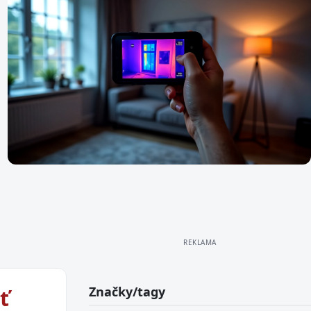
É MATERIÁLY
, pórobetón alebo drevo: Ktorý materiál
šetrí tisíce eur pri prevádzke a stavbe?
ÚSPORA ENERGIE
Zateplenie domu: Kedy sa investícia v
tisícoch eur skutočne vráti do vašej
peňaženky?
Značky/tagy
ť