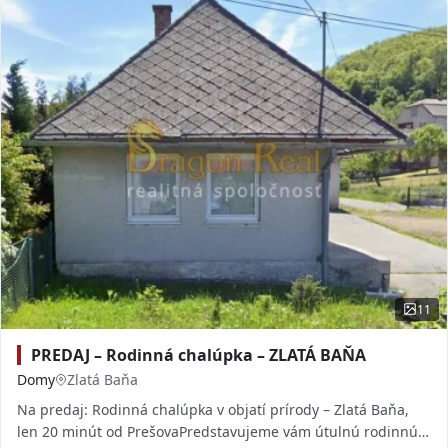
11
PREDAJ – Rodinná chalúpka – ZLATÁ BAŇA
Domy
Zlatá Baňa
Na predaj: Rodinná chalúpka v objatí prírody – Zlatá Baňa,
len 20 minút od PrešovaPredstavujeme vám útulnú rodinnú