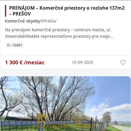
PRENÁJOM – Komerčné priestory o rozlohe 137m2
– PREŠOV
Komerčné objekty
Prešov
Na prenájom komerčné priestory – centrum mesta, ul.
SlovenskáHľadáte reprezentatívne priestory pre svoje
podnikanie priamo v centre mesta? Ponúkame Vá
ID:
10491
1 300
€ /mesiac
10-09-2025