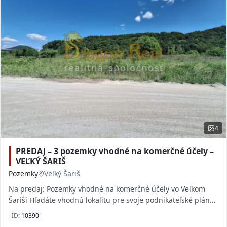
4
PREDAJ – 3 pozemky vhodné na komerčné účely –
VEĽKÝ ŠARIŠ
Pozemky
Veľký Šariš
Na predaj: Pozemky vhodné na komerčné účely vo Veľkom
Šariši Hľadáte vhodnú lokalitu pre svoje podnikateľské plány?
Vo Veľkom Šariši ponúkame na pred
ID:
10390