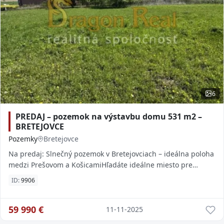
6
PREDAJ – pozemok na výstavbu domu 531 m2 –
BRETEJOVCE
Pozemky
Bretejovce
Na predaj: Slnečný pozemok v Bretejovciach – ideálna poloha
medzi Prešovom a KošicamiHľadáte ideálne miesto pre
výstavbu svojho vysnívaného domu? Máme
ID:
9906
59 990
€
11-11-2025