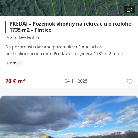
2
PREDAJ – Pozemok vhodný na rekreáciu o rozlohe
1735 m2 – Fintice
Pozemky
Fintice
Do pozornosti dávame pozemok vo Finticiach za
bezkonkurenčnú cenu. Predáva sa výmera 1735 m2 mimo
zastavaného územia obce na rekreačné účely. Pozemok
ID:
9569
20
€ m²
04-11-2025