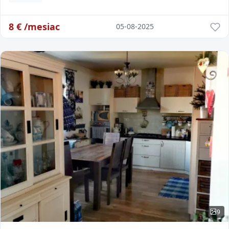
8
€ /mesiac
05-08-2025
9