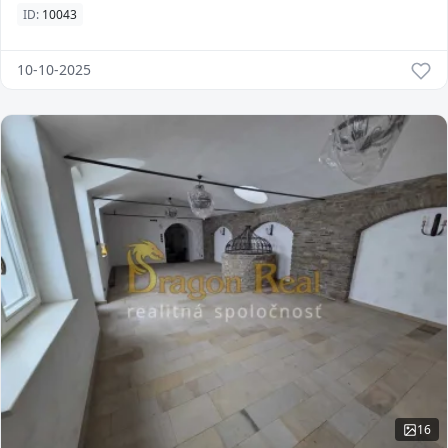
chalúpku v obci Zlatá Baňa, situova
ID:
10043
10-10-2025
16