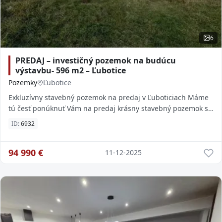
6
PREDAJ – investičný pozemok na budúcu
výstavbu- 596 m2 – Ľubotice
Pozemky
Ľubotice
Exkluzívny stavebný pozemok na predaj v Ľuboticiach Máme
tú česť ponúknuť Vám na predaj krásny stavebný pozemok s
rozlohou 596 m² v novej lokalite vý
ID:
6932
94 990
€
11-12-2025