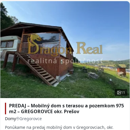
11
PREDAJ – Mobilný dom s terasou a pozemkom 975
m2 – GREGOROVCE okr. Prešov
Domy
Gregorovce
Ponúkame na predaj mobilný dom v Gregorovciach, okr.