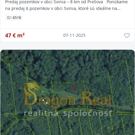
Predaj pozemkov v obci Svinia – 8 km od Prešova Ponúkame
na predaj 6 pozemkov v obci Svinia, ktoré sú ideálne na
výstavbu rodinných domov. Pozemky
ID:
6518
47
€ m²
07-11-2025