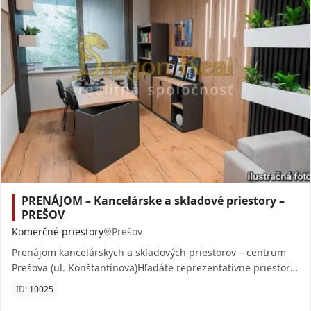
PRENÁJOM – Kancelárske a skladové priestory –
PREŠOV
Komerčné priestory
Prešov
Prenájom kancelárskych a skladových priestorov – centrum
Prešova (ul. Konštantínova)Hľadáte reprezentatívne priestory
pre vaše podnikanie priamo v srd
ID:
10025