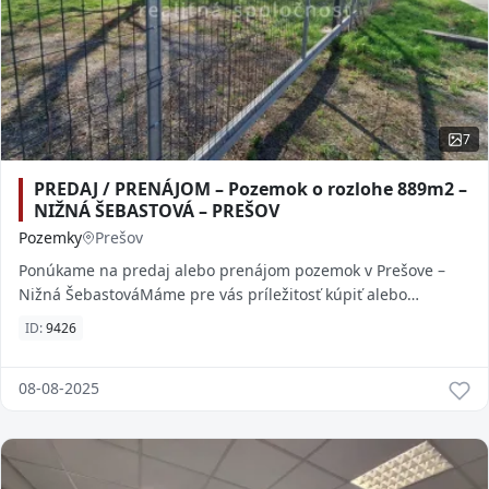
7
PREDAJ / PRENÁJOM – Pozemok o rozlohe 889m2 –
NIŽNÁ ŠEBASTOVÁ – PREŠOV
Pozemky
Prešov
Ponúkame na predaj alebo prenájom pozemok v Prešove –
Nižná ŠebastováMáme pre vás príležitosť kúpiť alebo
prenajať pozemok o rozlohe 889 m² v atraktív
ID:
9426
08-08-2025