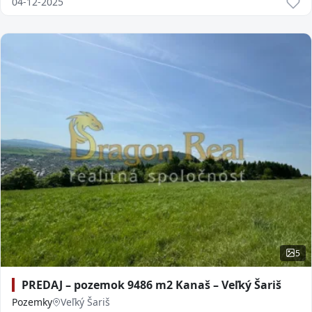
04-12-2025
5
PREDAJ – pozemok 9486 m2 Kanaš – Veľký Šariš
Pozemky
Veľký Šariš