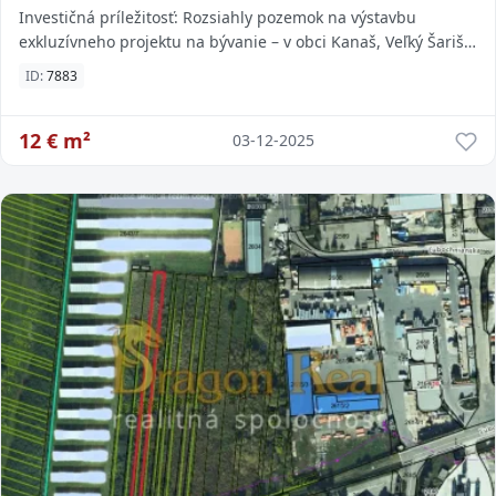
Investičná príležitosť: Rozsiahly pozemok na výstavbu
exkluzívneho projektu na bývanie – v obci Kanaš, Veľký Šariš
Predstavujeme atraktívny pozemok o
ID:
7883
12
€ m²
03-12-2025