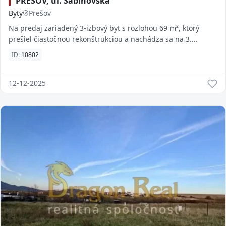
PREŠOV, ul. Sabinovská
Byty
Prešov
Na predaj zariadený 3-izbový byt s rozlohou 69 m², ktorý
prešiel čiastočnou rekonštrukciou a nachádza sa na 3.
poschodí zo 7 v zateplenom bytovom dome
ID:
10802
12-12-2025