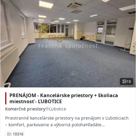
18
PRENÁJOM - Kancelárske priestory + školiaca
miestnosť - ĽUBOTICE
Komerčné priestory
Ľubotice
Priestranné kancelárske priestory na prenájom v Ľuboticiach
– komfort, parkovanie a výborná polohaHľadáte
reprezentatívne a komfortné priestory pre va
ID:
10316