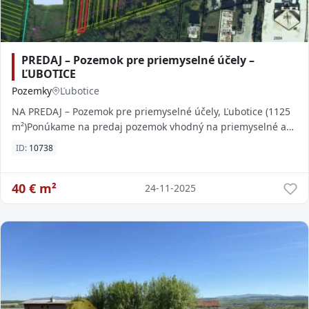
PREDAJ – Pozemok pre priemyselné účely –
ĽUBOTICE
Pozemky
Ľubotice
NA PREDAJ – Pozemok pre priemyselné účely, Ľubotice (1125
m²)Ponúkame na predaj pozemok vhodný na priemyselné a
výrobno-podnikateľské účely o výmere 1
ID:
10738
40
€ m²
24-11-2025