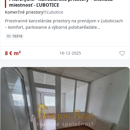
miestnosť - ĽUBOTICE
Komerčné priestory
Ľubotice
Priestranné kancelárske priestory na prenájom v Ľuboticiach
– komfort, parkovanie a výborná polohaHľadáte
reprezentatívne a komfortné priestory pre va
ID:
10316
8
€ m²
16-12-2025