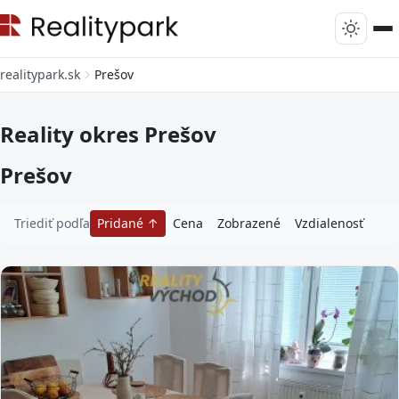
realitypark.sk
Prešov
Reality okres Prešov
Prešov
Triediť podľa
Pridané
Cena
Zobrazené
Vzdialenosť