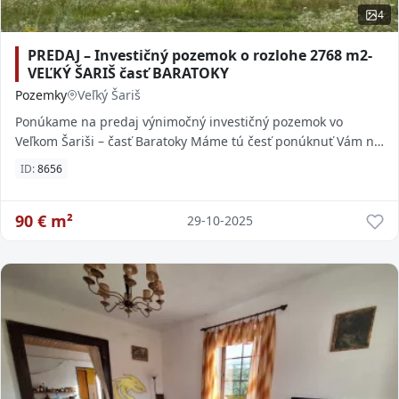
4
PREDAJ – Investičný pozemok o rozlohe 2768 m2-
VEĽKÝ ŠARIŠ časť BARATOKY
Pozemky
Veľký Šariš
Ponúkame na predaj výnimočný investičný pozemok vo
Veľkom Šariši – časť Baratoky Máme tú česť ponúknuť Vám na
predaj rovinatý pozemok v nádhernom pro
ID:
8656
90
€ m²
29-10-2025