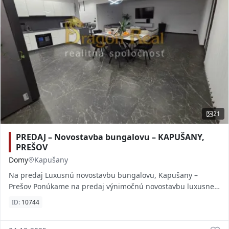
21
PREDAJ – Novostavba bungalovu – KAPUŠANY,
PREŠOV
Domy
Kapušany
Na predaj Luxusnú novostavbu bungalovu, Kapušany –
Prešov Ponúkame na predaj výnimočnú novostavbu luxusne
zariadeného bungalovu v žiadanej lokalite K
ID:
10744