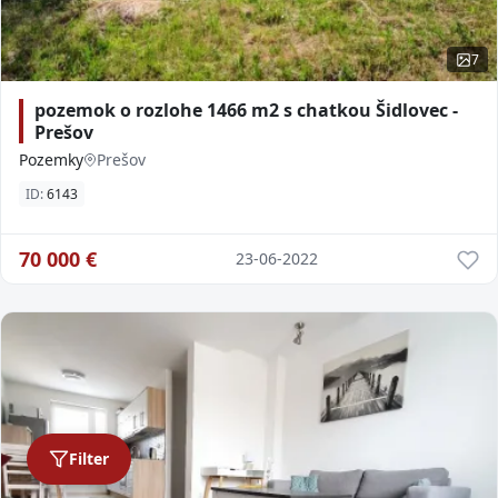
7
pozemok o rozlohe 1466 m2 s chatkou Šidlovec -
Prešov
Pozemky
Prešov
ID:
6143
70 000
€
23-06-2022
Filter