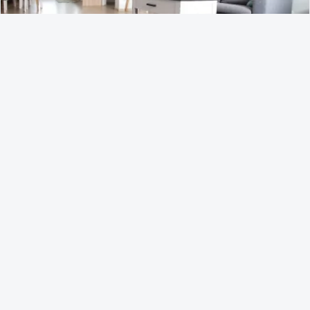
10
Novostavba 2-izbový tehlový byt s balkónom v
užšom centre
Byty
Prešov
Exkluzívne ponúkame na predaj novostavbu-moderný,
presvetlený a kompletne zariadený 2-izbový byt na
Janouškovej ulici – v užšom centre mesta.Ide o veľ
166 000
€
04-03-2022
1
2