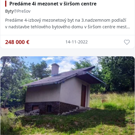
Predáme 4i mezonet v širšom centre
Byty
Prešov
Predáme 4-izbový mezonetový byt na 3.nadzemnom podlaží
v nadstavbe tehlového bytového domu v širšom centre mesta
na ul. Komenského, celková rozloha by
248 000
€
14-11-2022