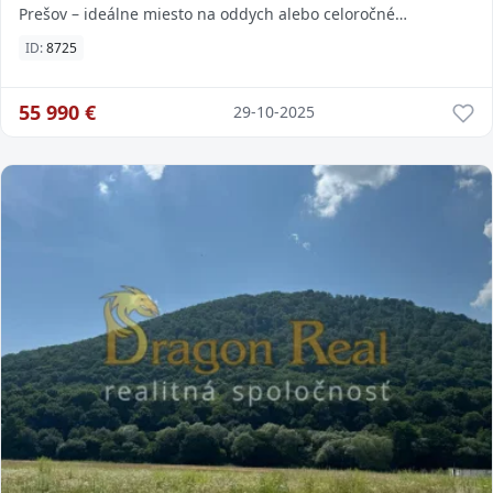
Prešov – ideálne miesto na oddych alebo celoročné
bývanie s pozemkom o rozlohe 975 m², ktorý sa n
ID:
8725
55 990
€
29-10-2025