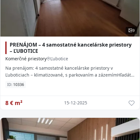
9
PRENÁJOM – 4 samostatné kancelárske priestory
– ĽUBOTICE
Komerčné priestory
Ľubotice
Na prenájom: 4 samostatné kancelárske priestory v
Ľuboticiach – klimatizované, s parkovaním a zázemímHľadáte
reprezentatívne a pohodlné kancelárie v t
ID:
10336
8
€ m²
15-12-2025