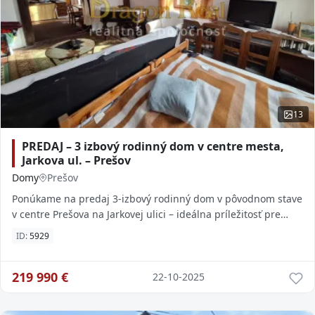
13
PREDAJ – 3 izbový rodinný dom v centre mesta,
Jarkova ul. – Prešov
Domy
Prešov
Ponúkame na predaj 3-izbový rodinný dom v pôvodnom stave
v centre Prešova na Jarkovej ulici – ideálna príležitosť pre
tých, ktorí túžia vytvoriť si do
ID:
5929
219 990
€
22-10-2025