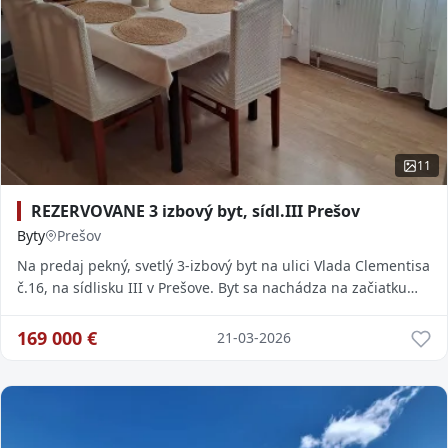
11
REZERVOVANE 3 izbový byt, sídl.III Prešov
Byty
Prešov
Na predaj pekný, svetlý 3-izbový byt na ulici Vlada Clementisa
č.16, na sídlisku III v Prešove. Byt sa nachádza na začiatku
sídliska, len na skok do c
169 000
€
21-03-2026