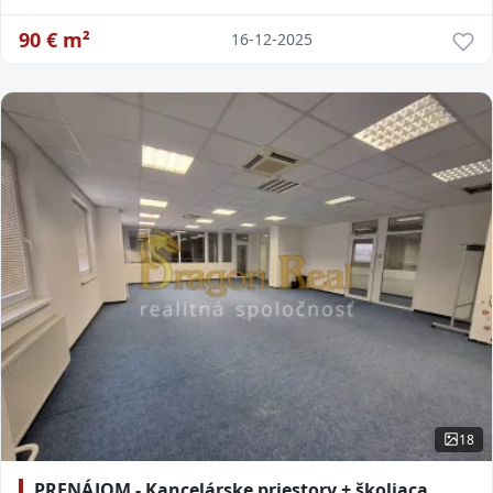
90
€ m²
16-12-2025
18
PRENÁJOM - Kancelárske priestory + školiaca